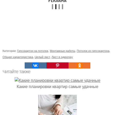
Категории:
Гипсокартон на потолок
,
Монтажные работы
,
Потолок из гипсокартона
,
Общая характеристика
,
Целый лист
,
Лист в одиночку
Читайте также
Какие планировки квартир самые удачные