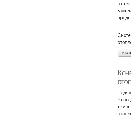
загол
мужем
предо
Систе
отопл
читат
Кон
ото
Водян
Благо
темпе
отапл