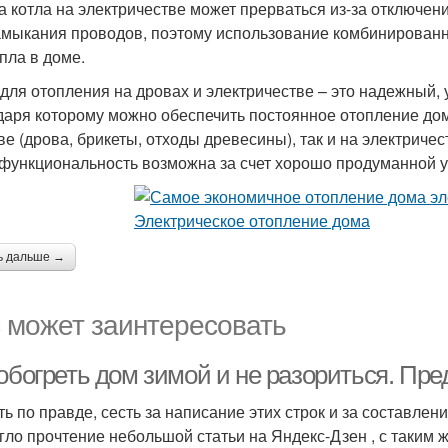
а котла на электричестве может прерваться из-за отключен
амыкания проводов, поэтому использование комбинированног
епла в доме.
 для отопления на дровах и электричестве – это надежный,
даря которому можно обеспечить постоянное отопление дома
ве (дрова, брикеты, отходы древесины), так и на электриче
функциональность возможна за счет хорошо продуманной у
ь дальше →
 может заинтересовать
 обогреть дом зимой и не разориться. Пр
ть по правде, сесть за написание этих строк и за составле
гло прочтение небольшой статьи на Яндекс-Дзен , с таким 