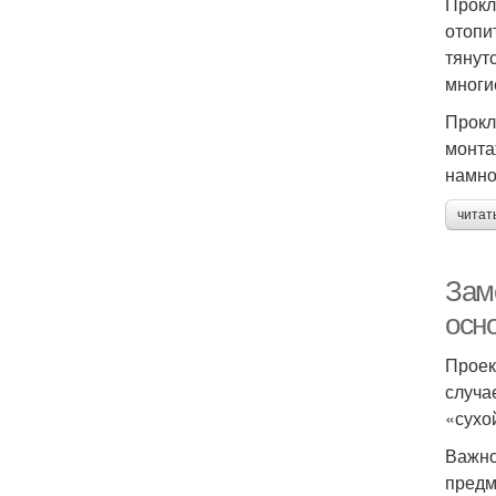
Прокл
отопи
тянут
многи
Прокл
монта
намно
читат
Зам
осн
Проек
случа
«сухой
Важно
предм