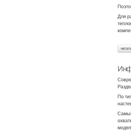
Поэто
Для р
тепло
компе
читат
Инф
Совре
Разде
По ти
насте
Самым
охват
модел