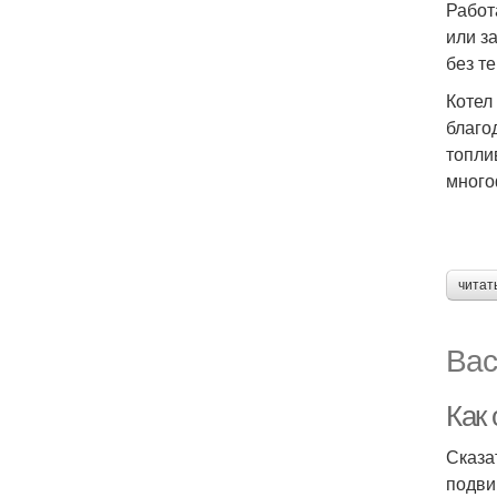
Работ
или з
без т
Котел
благо
топли
много
читат
Вас
Как
Сказа
подви