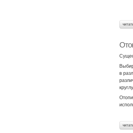
читат
Ото
Сущес
Выбир
в раз
разли
кругл
Отопи
испол
читат