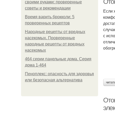
Ото
своими руками: проверенные
советы и рекомендации
Если 
комфо
Время варить брокколи: 5
доста
проверенных рецептов
случа
Народные рецепты от вредных
с исп
насекомых. Проверенные
отлич
народные рецепты от вредных
обогр
насекомых
464 серии панельные дома. Серия
дома 1-464
Пеноплекс: опасность для здоровья
или безопасная альтернатива
читат
Ото
эле