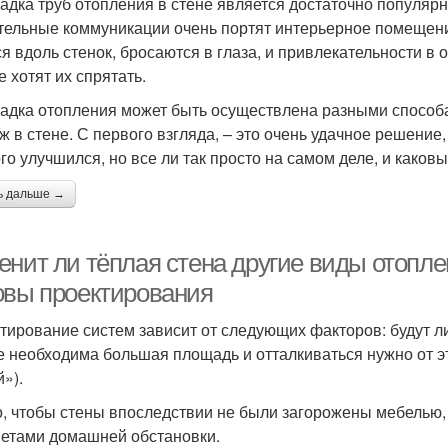
адка труб отопления в стене является достаточно популярн
тельные коммуникации очень портят интерьерное помещени
ся вдоль стенок, бросаются в глаза, и привлекательности в
е хотят их спрятать.
адка отопления может быть осуществлена разными способа
ж в стене. С первого взгляда, – это очень удачное решение
го улучшился, но все ли так просто на самом деле, и како
ь дальше →
енит ли тёплая стена другие виды отопле
овы проектирования
тирование систем зависит от следующих факторов: будут ли
е необходима большая площадь и отталкиваться нужно от эт
»).
, чтобы стены впоследствии не были загорожены мебелью
етами домашней обстановки.