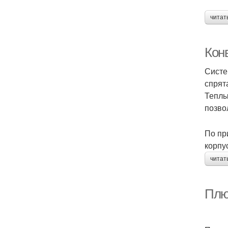
читат
Кон
Систе
спрят
Теплы
позво
По пр
корпу
читат
Плю