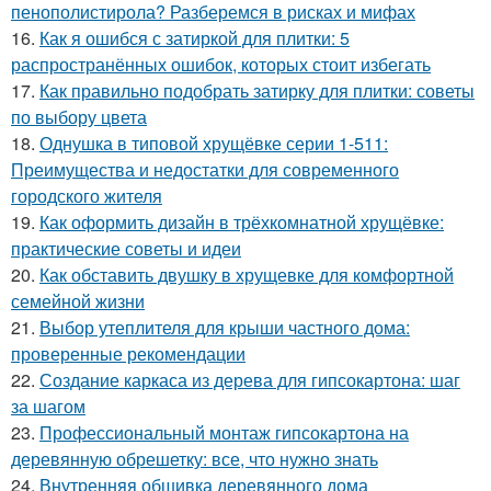
пенополистирола? Разберемся в рисках и мифах
16.
Как я ошибся с затиркой для плитки: 5
распространённых ошибок, которых стоит избегать
17.
Как правильно подобрать затирку для плитки: советы
по выбору цвета
18.
Однушка в типовой хрущёвке серии 1-511:
Преимущества и недостатки для современного
городского жителя
19.
Как оформить дизайн в трёхкомнатной хрущёвке:
практические советы и идеи
20.
Как обставить двушку в хрущевке для комфортной
семейной жизни
21.
Выбор утеплителя для крыши частного дома:
проверенные рекомендации
22.
Создание каркаса из дерева для гипсокартона: шаг
за шагом
23.
Профессиональный монтаж гипсокартона на
деревянную обрешетку: все, что нужно знать
24.
Внутренняя обшивка деревянного дома