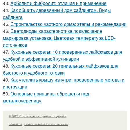
43.
Арболит и фибролит: отличия и применение
44.
Как обшить деревянный дом сайдингом. Виды
сайдинга
45.
Строительство частного дома: этапы и рекомендации
46.
Светодиоды характеристика подключение
маркировка установка. Цветовая температура LED-
источников
47.
Кухонные секреты: 10 проверенных лайфхаков для
удобной и эффективной кулинарии
48.
Кухонные секреты: 20 гениальных лайфхаков для
быстрого и удобного готовки
49.
Как утеплить крышу изнутри: проверенные методы и
инструкции
50.
Основные принципы обрешетки под
металлочерепицу
© 2026 Строительство, ремонт и дизайн
Контакты
Пользовательское соглашение