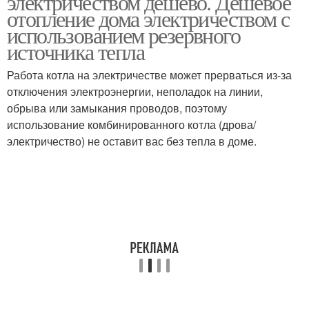
электричеством дешево. Дешевое
отопление дома электричеством с
использованием резервного
источника тепла
Котлы для отопления
Отопление для дачи
Работа котла на электричестве может прерваться из-за
отключения электроэнергии, неполадок на линии,
обрыва или замыкания проводов, поэтому
использование комбинированного котла (дрова/
Газовое отопление
Отопление на даче
электричество) не оставит вас без тепла в доме.
Электрокотел для
Отопления на даче
отопления
Эффективное
Отопление для теплиц
отопление