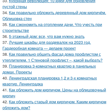
33.
Кухонная революция: 10 идей для обновления
пустой стены
34.
Как правильно обложить деревянный дом кирпичём.
Облицовка стен
35.
Как сэкономить на отоплении дачи. Что учесть при
строительстве
36.
5-этажный дом: все, что вам нужно знать
37.
Лучшие шкафы для раздевалок на 2023 год.
Гардеробная комната — делаем проект
38.
Как правильно обшить фасад дома профлистом с
утеплителем. 1 Стеновой профлист –, какой выбрать?
39.
Планировка 3-комнатных квартир в панельных
домах. Проекты
40.
Ленинградская планировка 1,2 и 3-х комнатных
квартир. Ленинградка
41.
Как обложить дом кирпичом. Цены на облицовочный
кирпич
42.
Как обложить старый дом кирпичом. Каким кирпичом
обложить дом?