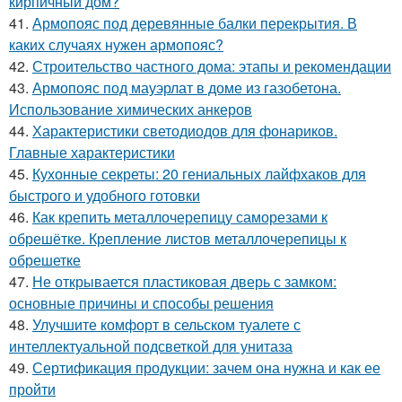
кирпичный дом?
41.
Армопояс под деревянные балки перекрытия. В
каких случаях нужен армопояс?
42.
Строительство частного дома: этапы и рекомендации
43.
Армопояс под мауэрлат в доме из газобетона.
Использование химических анкеров
44.
Характеристики светодиодов для фонариков.
Главные характеристики
45.
Кухонные секреты: 20 гениальных лайфхаков для
быстрого и удобного готовки
46.
Как крепить металлочерепицу саморезами к
обрешётке. Крепление листов металлочерепицы к
обрешетке
47.
Не открывается пластиковая дверь с замком:
основные причины и способы решения
48.
Улучшите комфорт в сельском туалете с
интеллектуальной подсветкой для унитаза
49.
Сертификация продукции: зачем она нужна и как ее
пройти