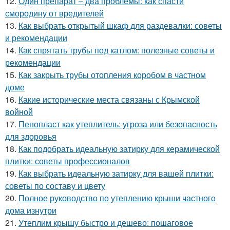
12.
Один препарат – два проблемы: как спасти
смородину от вредителей
13.
Как выбрать открытый шкаф для раздевалки: советы
и рекомендации
14.
Как спрятать трубы под катлом: полезные советы и
рекомендации
15.
Как закрыть трубы отопления коробом в частном
доме
16.
Какие исторические места связаны с Крымской
войной
17.
Пенопласт как утеплитель: угроза или безопасность
для здоровья
18.
Как подобрать идеальную затирку для керамической
плитки: советы профессионалов
19.
Как выбрать идеальную затирку для вашей плитки:
советы по составу и цвету
20.
Полное руководство по утеплению крыши частного
дома изнутри
21.
Утеплим крышу быстро и дешево: пошаговое