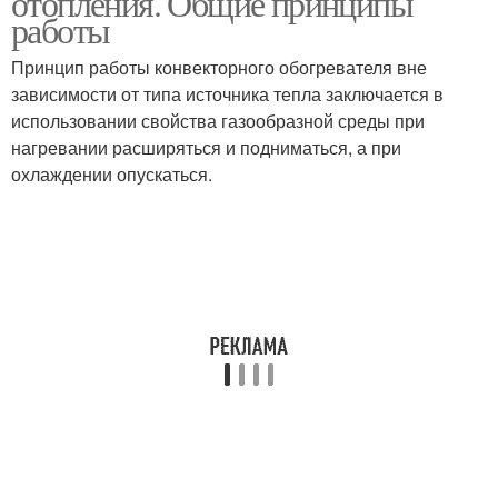
отопления. Общие принципы
работы
Принцип работы конвекторного обогревателя вне
Электрическое
Электрокотел для
зависимости от типа источника тепла заключается в
отопление
отопления
использовании свойства газообразной среды при
нагревании расширяться и подниматься, а при
охлаждении опускаться.
Отопления на даче
Дешёвое отопление