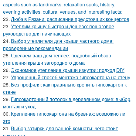
aspects such as landmarks, relaxation spots, history,
evening activities, cultural venues, and interesting facts:
22.
Любэ в Рязани: расписание предстоящих концертов
23.
Утеплим крышу быстро и дешево: пошаговое
руководство для начинающих
24.
Выбор утеплителя для крыши частного дома:
проверенные рекомендации
25.
Сделаем ваш дом теплее: подробный обзор
утепления крыши загородного дома
26.
Экономное утепление крыши изнутри: подход DIY
27.
Упрощенный способ монтажа гипсокартона на стену
28.
Без профиля: как правильно крепить гипсокартон к
стене
29.
Гипсокартонный потолок в деревянном доме: выбор,
монтаж и уход
30.
Крепление гипсокартона на бревнах: возможно ли
это
31.
Выбор затирки для ванной комнаты: чего стоит
учитывать