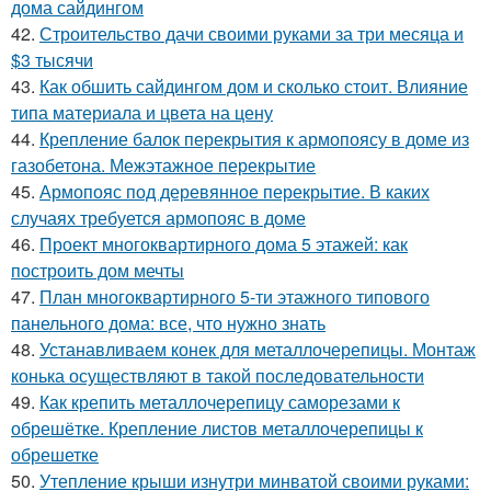
дома сайдингом
42.
Строительство дачи своими руками за три месяца и
$3 тысячи
43.
Как обшить сайдингом дом и сколько стоит. Влияние
типа материала и цвета на цену
44.
Крепление балок перекрытия к армопоясу в доме из
газобетона. Межэтажное перекрытие
45.
Армопояс под деревянное перекрытие. В каких
случаях требуется армопояс в доме
46.
Проект многоквартирного дома 5 этажей: как
построить дом мечты
47.
План многоквартирного 5-ти этажного типового
панельного дома: все, что нужно знать
48.
Устанавливаем конек для металлочерепицы. Монтаж
конька осуществляют в такой последовательности
49.
Как крепить металлочерепицу саморезами к
обрешётке. Крепление листов металлочерепицы к
обрешетке
50.
Утепление крыши изнутри минватой своими руками: