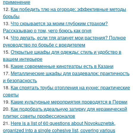
применение
12.
Как победить тлю на огороде: эффективные методы
борьбы
13.
Что скрывается за моим глубоким страхом?
Рассказываю о том, чего боюсь как огня
14.
Что делать, если тля атакует мои растения? Полное
руководство по борьбе с вредителем
15.
Открытые шкафы для одежды: стиль и удобство в
вашем интерьере
16.
Какие современные кинотеатры есть в Казани
17.
Металлические шкафы для раздевалок: практичность
и безопасность
18.
Как спрятать трубы отопления на кухне: практические
советы
19.
Какие культурные мероприятия проводятся в Перми
20.
Как подобрать идеальную затирку для керамической
плитки: советы профессионалов
21.
Here is a list of 60 questions about Novokuznetsk,
organized into a single cohesive list, covering various