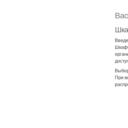
Вас
Шка
Введ
Шкафч
орган
досту
Выбор
При в
распр