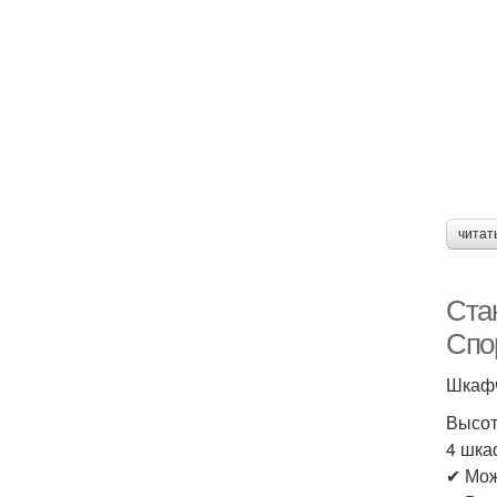
читат
Ста
Спо
Шкафч
Высота
4 шка
✔ Мож