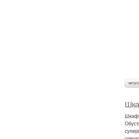
читат
Шка
Шкафч
Обуст
супер
специ