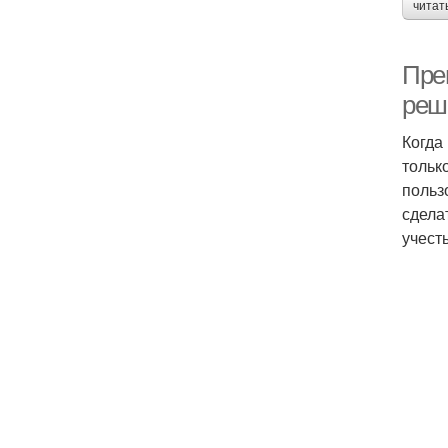
читат
Пре
реш
Когда
тольк
польз
сдела
учест