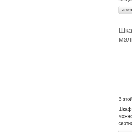
читат
Шка
мал
В это
Шкафч
можно
серти