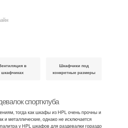
зайн
Вентиляция в
Шкафчики под
шкафчиках
конкретные размеры
девалок спортклуба
ниям, тогда как шкафы из HPL очень прочны и
к и металлические, однако не исключается
 палитра у HPL шкафов для раздевалки гораздо