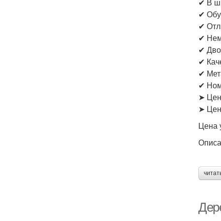
✔ В ш
✔ Обу
✔ Отл
✔ Нем
✔ Дво
✔ Кач
✔ Мет
✔ Ном
➤ Цен
➤ Цен
Цена 
Опис
читат
Дер