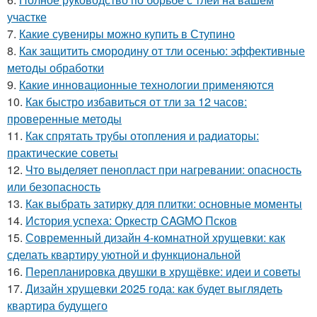
участке
7.
Какие сувениры можно купить в Ступино
8.
Как защитить смородину от тли осенью: эффективные
методы обработки
9.
Какие инновационные технологии применяются
10.
Как быстро избавиться от тли за 12 часов:
проверенные методы
11.
Как спрятать трубы отопления и радиаторы:
практические советы
12.
Что выделяет пенопласт при нагревании: опасность
или безопасность
13.
Как выбрать затирку для плитки: основные моменты
14.
История успеха: Оркестр CAGMO Псков
15.
Современный дизайн 4-комнатной хрущевки: как
сделать квартиру уютной и функциональной
16.
Перепланировка двушки в хрущёвке: идеи и советы
17.
Дизайн хрущевки 2025 года: как будет выглядеть
квартира будущего