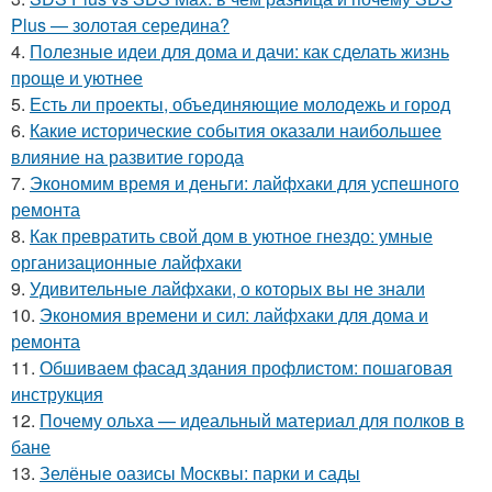
Plus — золотая середина?
4.
Полезные идеи для дома и дачи: как сделать жизнь
проще и уютнее
5.
Есть ли проекты, объединяющие молодежь и город
6.
Какие исторические события оказали наибольшее
влияние на развитие города
7.
Экономим время и деньги: лайфхаки для успешного
ремонта
8.
Как превратить свой дом в уютное гнездо: умные
организационные лайфхаки
9.
Удивительные лайфхаки, о которых вы не знали
10.
Экономия времени и сил: лайфхаки для дома и
ремонта
11.
Обшиваем фасад здания профлистом: пошаговая
инструкция
12.
Почему ольха — идеальный материал для полков в
бане
13.
Зелёные оазисы Москвы: парки и сады