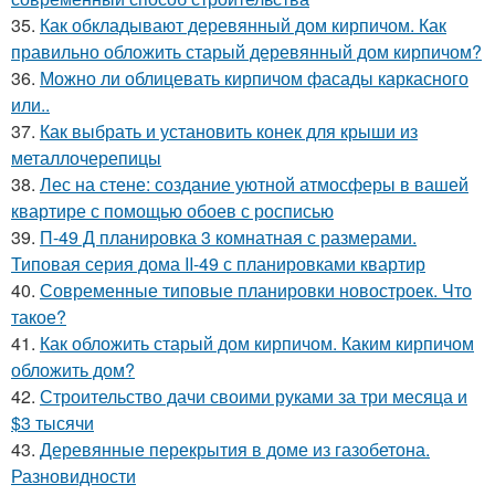
35.
Как обкладывают деревянный дом кирпичом. Как
правильно обложить старый деревянный дом кирпичом?
36.
Можно ли облицевать кирпичом фасады каркасного
или..
37.
Как выбрать и установить конек для крыши из
металлочерепицы
38.
Лес на стене: создание уютной атмосферы в вашей
квартире с помощью обоев с росписью
39.
П-49 Д планировка 3 комнатная с размерами.
Типовая серия дома II-49 с планировками квартир
40.
Современные типовые планировки новостроек. Что
такое?
41.
Как обложить старый дом кирпичом. Каким кирпичом
обложить дом?
42.
Строительство дачи своими руками за три месяца и
$3 тысячи
43.
Деревянные перекрытия в доме из газобетона.
Разновидности