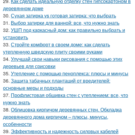
29.
Как сделать идеальную отделку стен гипсокартоном в
деревянном доме
30.
Сухая затирка vs готовая затирка: что выбрать
31.
Выбор затирки для ванной: все, что нужно знать
32.
УШП под каркасный дом: как правильно выбрать и
установить
33.
Стройте комфорт в своем доме: как сделать
утепленную шведскую плиту своими руками
34.
Улучшай свои навыки рисования с помощью этих
деревьев для срисовки
35.
Утепление с помощью пеноплекса: плюсы и минусы
36.
Защита табачных плантаций от вредителей:
основные меры и подходы
37.
Профлистовая обшивка стен с утеплением: все, что
нужно знать
38.
Облицовка кирпичом деревянных стен. Обкладка
деревянного дома кирпичом – плюсы, минусы,
особенности
39.
Эффективность и надежность силовых кабелей