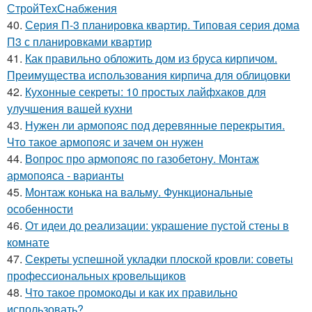
СтройТехСнабжения
40.
Серия П-3 планировка квартир. Типовая серия дома
П3 с планировками квартир
41.
Как правильно обложить дом из бруса кирпичом.
Преимущества использования кирпича для облицовки
42.
Кухонные секреты: 10 простых лайфхаков для
улучшения вашей кухни
43.
Нужен ли армопояс под деревянные перекрытия.
Что такое армопояс и зачем он нужен
44.
Вопрос про армопояс по газобетону. Монтаж
армопояса - варианты
45.
Монтаж конька на вальму. Функциональные
особенности
46.
От идеи до реализации: украшение пустой стены в
комнате
47.
Секреты успешной укладки плоской кровли: советы
профессиональных кровельщиков
48.
Что такое промокоды и как их правильно
использовать?