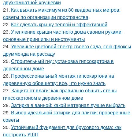
двухкомнатной хрущевки
21.
Как выжать максимум из 30 квадратных метров:
советы по организации пространства
22.
Как сделать крышу теплой и эффективной
23.
Утепление крыши частного дома своими руками:
основные принципы и инструменты
24.
Увеличьте цветовой спектр своего сада, сею флоксы
друммонда на рассаду
25.
Строительный гид: установка гипсокартона в
деревянном доме
26.
Профессиональный монтаж гипсокартона на
деревянную обрешетку: все, что нужно знать
27.
Защита от влаги: как правильно обшить стены
гипсокартоном в деревянном доме
28.
Затирка в ванной: какой материал лучше выбрать
29.
Выбор идеальной затирки для плитки: проверенные
советы
30.
Устойчивый фундамент для брусового дома: как
построить УШП