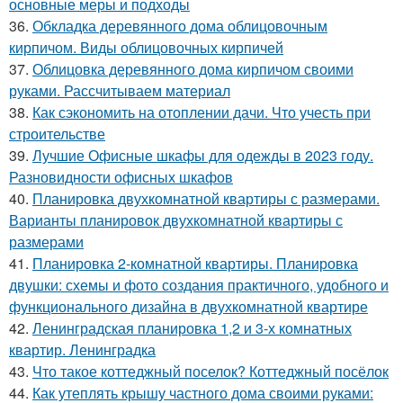
основные меры и подходы
36.
Обкладка деревянного дома облицовочным
кирпичом. Виды облицовочных кирпичей
37.
Облицовка деревянного дома кирпичом своими
руками. Рассчитываем материал
38.
Как сэкономить на отоплении дачи. Что учесть при
строительстве
39.
Лучшие Офисные шкафы для одежды в 2023 году.
Разновидности офисных шкафов
40.
Планировка двухкомнатной квартиры с размерами.
Варианты планировок двухкомнатной квартиры с
размерами
41.
Планировка 2-комнатной квартиры. Планировка
двушки: схемы и фото создания практичного, удобного и
функционального дизайна в двухкомнатной квартире
42.
Ленинградская планировка 1,2 и 3-х комнатных
квартир. Ленинградка
43.
Что такое коттеджный поселок? Коттеджный посёлок
44.
Как утеплять крышу частного дома своими руками: