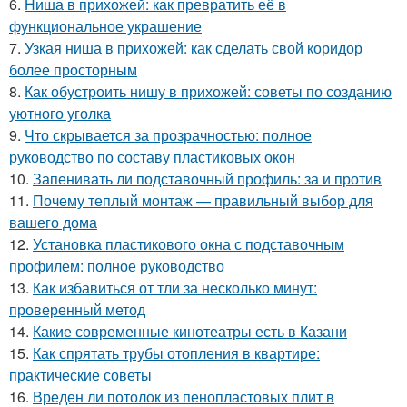
6.
Ниша в прихожей: как превратить её в
функциональное украшение
7.
Узкая ниша в прихожей: как сделать свой коридор
более просторным
8.
Как обустроить нишу в прихожей: советы по созданию
уютного уголка
9.
Что скрывается за прозрачностью: полное
руководство по составу пластиковых окон
10.
Запенивать ли подставочный профиль: за и против
11.
Почему теплый монтаж — правильный выбор для
вашего дома
12.
Установка пластикового окна с подставочным
профилем: полное руководство
13.
Как избавиться от тли за несколько минут:
проверенный метод
14.
Какие современные кинотеатры есть в Казани
15.
Как спрятать трубы отопления в квартире:
практические советы
16.
Вреден ли потолок из пенопластовых плит в