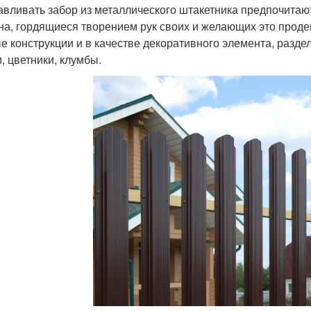
авливать забор из металлического штакетника предпочита
на, гордящиеся творением рук своих и желающих это прод
е конструкции и в качестве декоративного элемента, разд
и, цветники, клумбы.