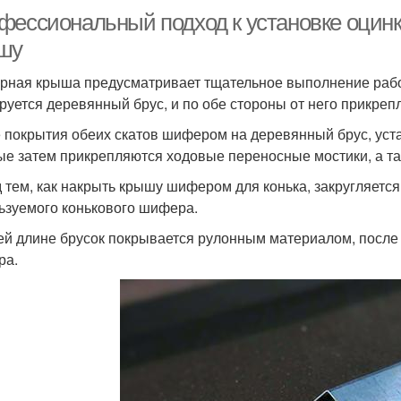
фессиональный подход к установке оцин
шу
ная крыша предусматривает тщательное выполнение работ 
руется деревянный брус, и по обе стороны от него прикреп
 покрытия обеих скатов шифером на деревянный брус, уста
ые затем прикрепляются ходовые переносные мостики, а та
 тем, как накрыть крышу шифером для конька, закругляется
ьзуемого конькового шифера.
ей длине брусок покрывается рулонным материалом, после 
ра.