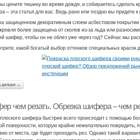
вы цените тишину во время дождя, и собираетесь сделать к
а – эта статья для вас. Ведь рано или поздно вы придете к
на защищенном декоративным слоем асбестовом покрытии к
 кровля более защищена от сколов из-за льда или разносим
ий шифер, чтобы он не облез уже через год? Сейчас мы рас
трите, какой богатый выбор оттенков специальных красок 
ь дальше →
ер чем резать. Обрезка шифера – чем р
 плоского шифера быстрее всего происходит с помощью болг
ой поверхности, которую крайне нежелательно повредить, 
еко от места, где будет проходить рез. Однако такой вариан