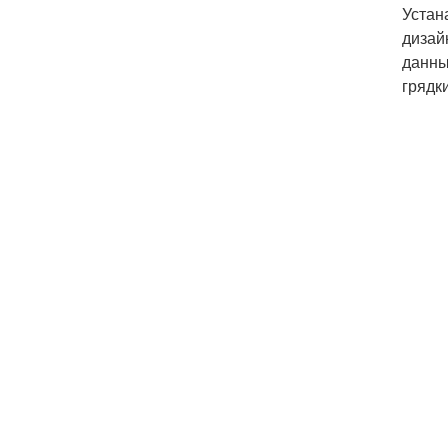
Устан
дизай
данны
грядк