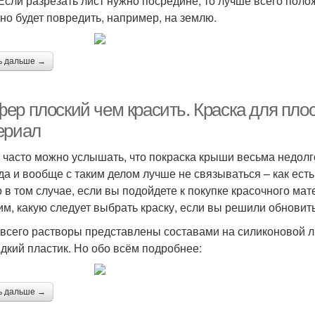
 Если разрезать лист нужно посредине, то лучше всего пол
но будет повредить, например, на землю.
ь дальше →
ер плоский чем красить. Краска для пло
ериал
 часто можно услышать, что покраска крыши весьма недолго
да и вообще с таким делом лучше не связываться – как есть,
о в том случае, если вы подойдете к покупке красочного м
им, какую следует выбрать краску, если вы решили обнови
всего растворы представлены составами на силиконовой либ
идкий пластик. Но обо всём подробнее:
ь дальше →