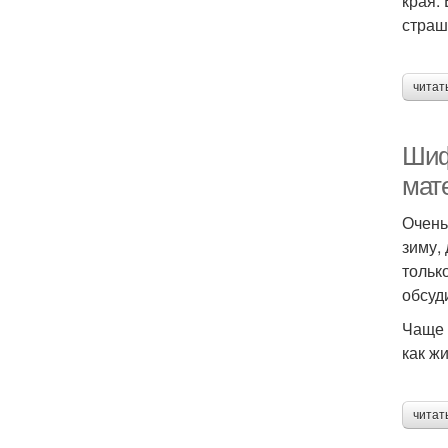
края.
страш
читат
Шиф
мат
Очень
зиму, 
тольк
обсуд
Чаще 
как ж
читат