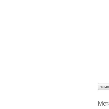
читат
Мет