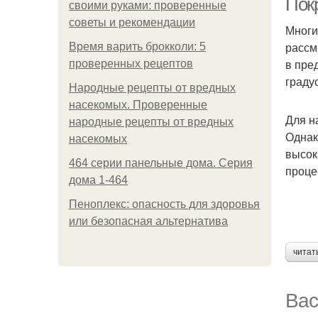
Пок
своими руками: проверенные
советы и рекомендации
Многи
рассм
Время варить брокколи: 5
в пре
проверенных рецептов
градус
Народные рецепты от вредных
насекомых. Проверенные
Для н
народные рецепты от вредных
Однак
насекомых
высок
464 серии панельные дома. Серия
проце
дома 1-464
Пеноплекс: опасность для здоровья
или безопасная альтернатива
читат
Вас