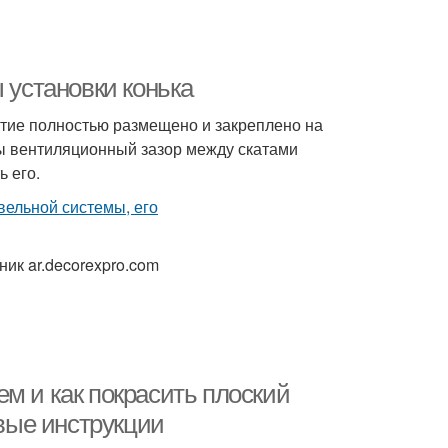
 установки конька
ытие полностью размещено и закреплено на
ы вентиляционный зазор между скатами
ь его.
ик ar.decorexpro.com
м и как покрасить плоский
вые инструкции