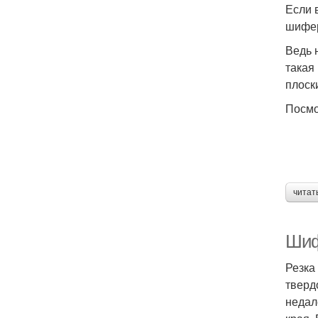
Если 
шифер
Ведь 
такая
плоск
Посмо
читат
Шиф
Резка
тверд
недал