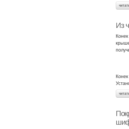
читат
Из ч
Конек
крыше
получ
Конек
Устан
читат
Пок
шиф