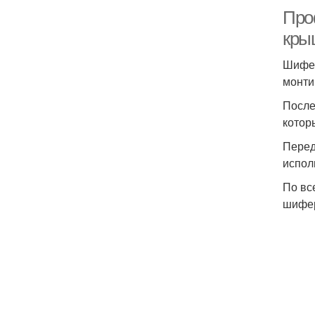
Про
кры
Шифер
монти
После
котор
Перед
испол
По вс
шифе