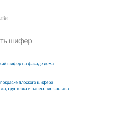
зайн
ить шифер
ский шифер на фасаде дома
 покраске плоского шифера
ка, грунтовка и нанесение состава