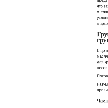
преды
что з
отсла
услов
марке
Гру
гру
Еще н
масля
для к
несои
Покра
Разум
прави
Чем 