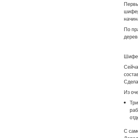
Первы
шифер
начин
По пр
дерев
Шифер
Сейча
соста
Сдела
Из оч
Три
раб
отд
С сам