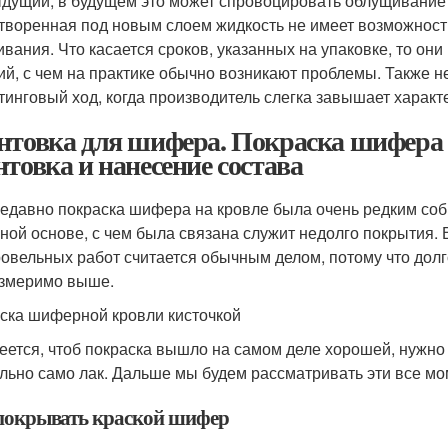
дущий, в будущем это может спровоцировать облущивание к
атворенная под новым слоем жидкость не имеет возможности
ивания. Что касается сроков, указанных на упаковке, то о
ий, с чем на практике обычно возникают проблемы. Также н
тинговый ход, когда производитель слегка завышает характ
нтовка для шифера. Покраска шифера 
нтовка и нанесение состава
едавно покраска шифера на кровле была очень редким соб
ной основе, с чем была связана служит недолго покрытия.
ровельных работ считается обычным делом, потому что дол
змеримо выше.
ска шиферной кровли кисточкой
еется, чтоб покраска вышло на самом деле хорошей, нужно
льно само лак. Дальше мы будем рассматривать эти все мо
покрывать краской шифер