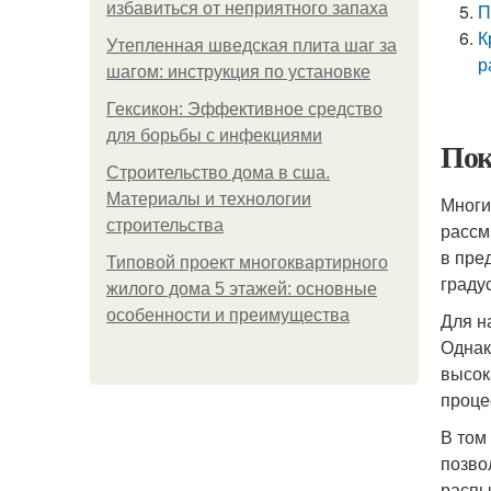
избавиться от неприятного запаха
П
К
Утепленная шведская плита шаг за
р
шагом: инструкция по установке
Гексикон: Эффективное средство
для борьбы с инфекциями
Пок
Строительство дома в сша.
Материалы и технологии
Многи
строительства
рассм
в пре
Типовой проект многоквартирного
градус
жилого дома 5 этажей: основные
особенности и преимущества
Для н
Однак
высок
проце
В том
позво
распы