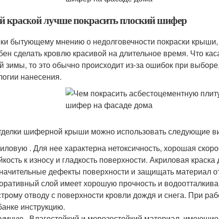
й краской лучше покрасить плоский шифер
ки бытующему мнению о недолговечности покраски крыши, 
бен сделать кровлю красивой на длительное время. Что кас
й зимы, то это обычно происходит из-за ошибок при выбор
логии нанесения.
тделки шиферной крыши можно использовать следующие ви
иловую . Для нее характерна нетоксичность, хорошая скор
йкость к износу и гладкость поверхности. Акриловая краск
начительные дефекты поверхности и защищать материал о
оративный слой имеет хорошую прочность и водоотталкива
трому отводу с поверхности кровли дождя и снега. При р
банке инструкцию.
умную . Влагостойкий и морозостойкий материал, имеющие