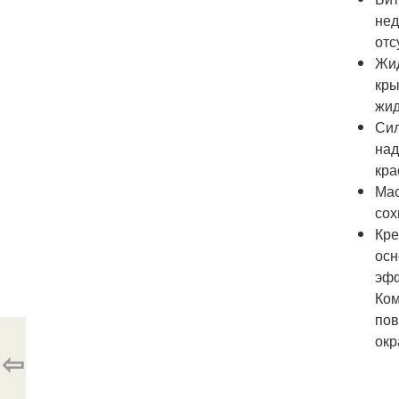
нед
отс
Жид
кры
жид
Сил
над
кра
Мас
сох
Кре
осн
эфф
Ком
пов
окр
⇦