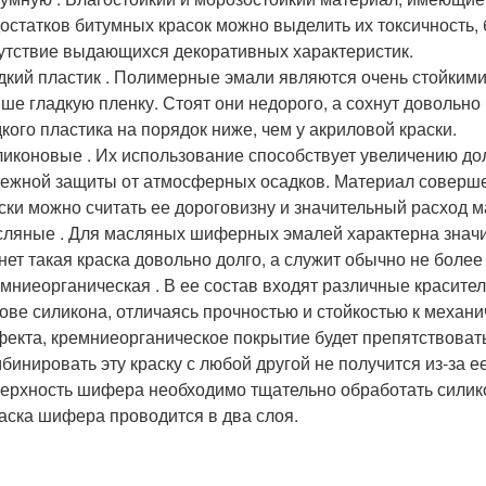
остатков битумных красок можно выделить их токсичность,
утствие выдающихся декоративных характеристик.
кий пластик . Полимерные эмали являются очень стойким
ше гладкую пленку. Стоят они недорого, а сохнут довольно 
кого пластика на порядок ниже, чем у акриловой краски.
иконовые . Их использование способствует увеличению до
ежной защиты от атмосферных осадков. Материал соверше
ски можно считать ее дороговизну и значительный расход 
ляные . Для масляных шиферных эмалей характерна значит
нет такая краска довольно долго, а служит обычно не более 
мниеорганическая . В ее состав входят различные красител
ове силикона, отличаясь прочностью и стойкостью к механ
екта, кремниеорганическое покрытие будет препятствовать
бинировать эту краску с любой другой не получится из-за
ерхность шифера необходимо тщательно обработать силик
аска шифера проводится в два слоя.