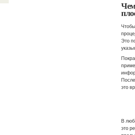
Чем
пло
Чтобы
проце
Это п
указы
Покра
приме
инфор
После
это в
В люб
это р