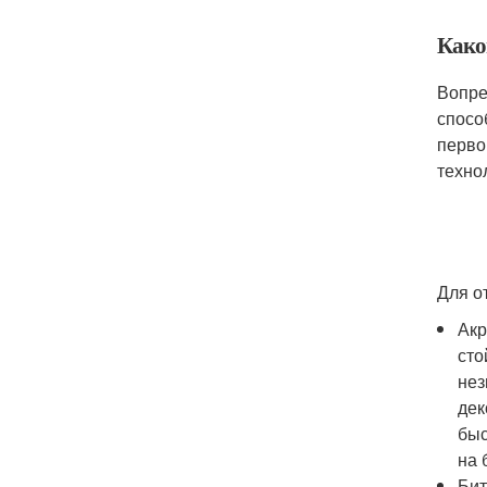
Како
Вопре
спосо
перво
техно
Для о
Акр
сто
нез
дек
быс
на 
Бит