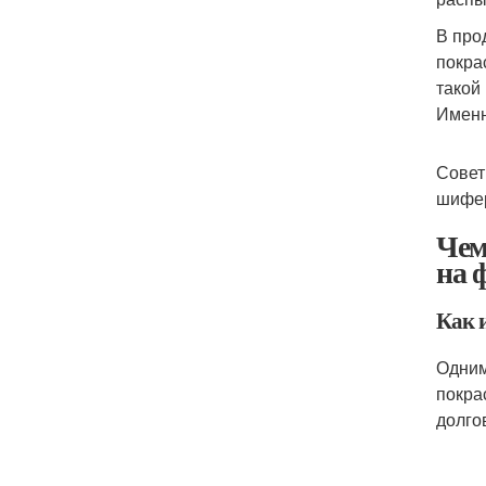
В про
покра
такой
Именн
Совет
шифе
Чем
на 
Как 
Одним
покра
долго