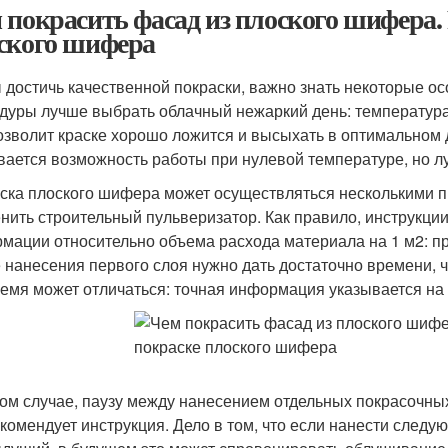
 покрасить фасад из плоского шифера.
ского шифера
 достичь качественной покраски, важно знать некоторые ос
дуры лучше выбрать облачный нежаркий день: температура
озволит краске хорошо ложится и высыхать в оптимальном 
вается возможность работы при нулевой температуре, но лу
ска плоского шифера может осуществляться несколькими 
нить строительный пульверизатор. Как правило, инструкци
мации относительно объема расхода материала на 1 м2: пра
 нанесения первого слоя нужно дать достаточно времени, 
ремя может отличаться: точная информация указывается на 
ом случае, паузу между нанесением отдельных покрасочны
екомендует инструкция. Дело в том, что если нанести след