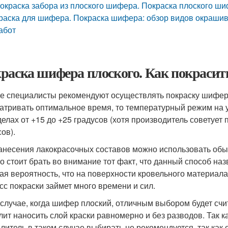
окраска забора из плоского шифера. Покраска плоского ши
раска для шифера. Покраска шифера: обзор видов окраши
абот
раска шифера плоского. Как покраси
е специалисты рекомендуют осуществлять покраску шифер
атривать оптимальное время, то температурный режим на 
делах от +15 до +25 градусов (хотя производитель советует
ов).
анесения лакокрасочных составов можно использовать обыч
о стоит брать во внимание тот факт, что данный способ на
ая вероятность, что на поверхности кровельного материала 
сс покраски займет много времени и сил.
 случае, когда шифер плоский, отличным выбором будет счи
лит наносить слой краски равномерно и без разводов. Так ка
литель в таком случае выбирать не рекомендуется, так как 