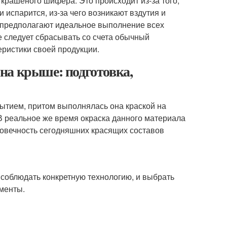
рашеного шифера. Это происходит из-за того,
 испарится, из-за чего возникают вздутия и
ни предполагают идеальное выполнение всех
е следует сбрасывать со счета обычный
еристики своей продукции.
на крыше: подготовка,
ытием, притом выполнялась она краской на
 В реальное же время окраска данного материала
говечность сегодняшних красящих составов
 соблюдать конкретную технологию, и выбрать
менты.