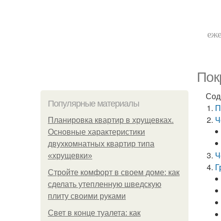
еже
Пок
Сод
Популярные материалы
П
Ч
Планировка квартир в хрущевках.
Основные характеристики
двухкомнатных квартир типа
Ч
«хрущевки»
Г
Стройте комфорт в своем доме: как
сделать утепленную шведскую
плиту своими руками
Свет в конце туалета: как