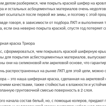
м делом разберемся, чем покрыть краской шифер на кровле
а и остальных асбоцементных материалов очень недолговеч
ает осыпаться после первой же зимы, и поэтому с этой про
авде говоря, в зависимости от подбора ЛКП и выполнения 
а, если она неверно покрыта краской, спустя год потеряет с
ная краска Триора
с, сформироваться, чем покрывать краской шиферную кры
вы для покрытия асбестоцементных материалов, выпускают 
ны они на силиконовой или акриловой основе, что гаранти
ень распространенных на рынке ЛКП для этой цели, можно 
ора – это наша шиферная краска, сделанная на акриловой 
очими качествами, также стойкостью к влажности и устойчив
еланную грунтовочной смесью поверхность в 2 слоя.
ого начала состав белый, но, с помощью колеров, придают п