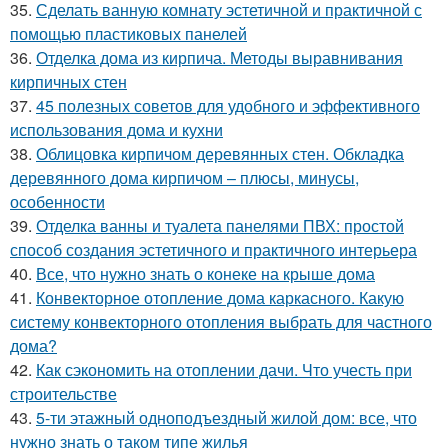
35.
Сделать ванную комнату эстетичной и практичной с
помощью пластиковых панелей
36.
Отделка дома из кирпича. Методы выравнивания
кирпичных стен
37.
45 полезных советов для удобного и эффективного
использования дома и кухни
38.
Облицовка кирпичом деревянных стен. Обкладка
деревянного дома кирпичом – плюсы, минусы,
особенности
39.
Отделка ванны и туалета панелями ПВХ: простой
способ создания эстетичного и практичного интерьера
40.
Все, что нужно знать о конеке на крыше дома
41.
Конвекторное отопление дома каркасного. Какую
систему конвекторного отопления выбрать для частного
дома?
42.
Как сэкономить на отоплении дачи. Что учесть при
строительстве
43.
5-ти этажный одноподъездный жилой дом: все, что
нужно знать о таком типе жилья