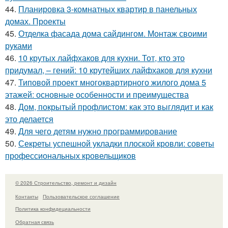
44.
Планировка 3-комнатных квартир в панельных
домах. Проекты
45.
Отделка фасада дома сайдингом. Монтаж своими
руками
46.
10 крутых лайфхаков для кухни. Тот, кто это
придумал, – гений: 10 крутейших лайфхаков для кухни
47.
Типовой проект многоквартирного жилого дома 5
этажей: основные особенности и преимущества
48.
Дом, покрытый профлистом: как это выглядит и как
это делается
49.
Для чего детям нужно программирование
50.
Секреты успешной укладки плоской кровли: советы
профессиональных кровельщиков
© 2026 Строительство, ремонт и дизайн
Контакты
Пользовательское соглашение
Политика конфидециальности
Обратная связь