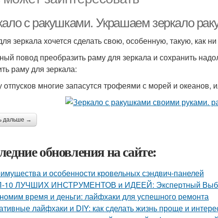
кало с ракушками. Украшаем зеркало ра
для зеркала хочется сделать свою, особенную, такую, как ни
ный повод преобразить раму для зеркала и сохранить надо
ить раму для зеркала:
у отпусков многие запасутся трофеями с морей и океанов, 
ь дальше →
ледние обновления на сайте:
имущества и особенности кровельных сэндвич-панелей
-10 ЛУЧШИХ ИНСТРУМЕНТОВ и ИДЕЕЙ: Экспертный Выбор
номим время и деньги: лайфхаки для успешного ремонта
ативные лайфхаки и DIY: как сделать жизнь проще и интере