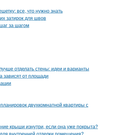
етку: все, что нужно знать
их затирок для швов
шаг за шагом
лучше отделать стены: идеи и варианты
а зависят от площади
зации
 планировок двухкомнатной квартиры с
ение крыши изнутри, если она уже покрыта?
я для внутренней отделки помещения?