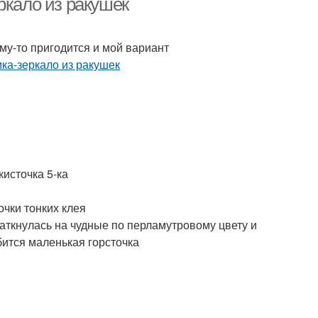
ркало из ракушек
у-то пригодится и мой вариант
кисточка 5-ка
лочки тонких клея
 наткнулась на чудные по перламутровому цвету и
бится маленькая горсточка