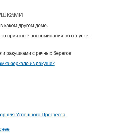
кушками
 в каком другом доме.
лго приятные воспоминания об отпуске -
или ракушками с речных берегов.
 для Успешного Прогресса
снее