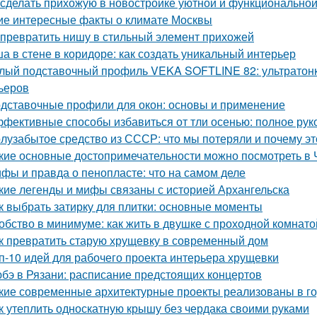
 сделать прихожую в новостройке уютной и функционально
ие интересные факты о климате Москвы
 превратить нишу в стильный элемент прихожей
а в стене в коридоре: как создать уникальный интерьер
лый подставочный профиль VEKA SOFTLINE 82: ультратонк
ьеров
дставочные профили для окон: основы и применение
фективные способы избавиться от тли осенью: полное рук
лузабытое средство из СССР: что мы потеряли и почему э
кие основные достопримечательности можно посмотреть в 
фы и правда о пенопласте: что на самом деле
кие легенды и мифы связаны с историей Архангельска
к выбрать затирку для плитки: основные моменты
обство в минимуме: как жить в двушке с проходной комнато
к превратить старую хрущевку в современный дом
п-10 идей для рабочего проекта интерьера хрущевки
бэ в Рязани: расписание предстоящих концертов
кие современные архитектурные проекты реализованы в г
к утеплить односкатную крышу без чердака своими руками