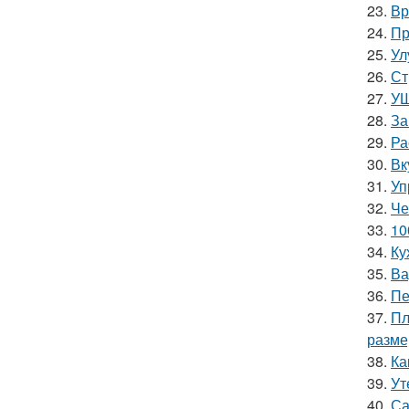
23.
Вр
24.
Пр
25.
Ул
26.
Ст
27.
УШ
28.
За
29.
Ра
30.
Вк
31.
Уп
32.
Че
33.
10
34.
Ку
35.
Ва
36.
Пе
37.
Пл
разм
38.
Ка
39.
Ут
40.
Са