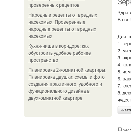
Зер
проверенных рецептов
Здрав
Народные рецепты от вредных
В сво
насекомых. Проверенные
народные рецепты от вредных
Для э
насекомых
1. зе
Кухня-ниша в коридоре: как
2. ма
обустроить удобное рабочее
3. ак
пространство
4. кол
Планировка 2-комнатной квартиры.
5. чем
Планировка двушки: схемы и фото
6. ра
создания практичного, удобного и
7. кле
функционального дизайна в
8. де
двухкомнатной квартире
чудес
читат
Вас