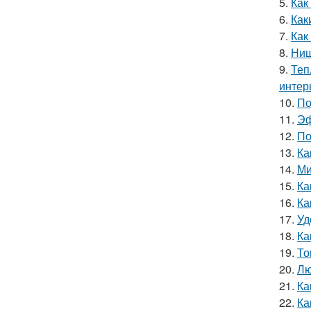
5.
Как
6.
Как
7.
Как
8.
Ниш
9.
Теп
интер
10.
По
11.
Эф
12.
По
13.
Ка
14.
Ми
15.
Ка
16.
Ка
17.
Уд
18.
Ка
19.
То
20.
Лю
21.
Ка
22.
Ка