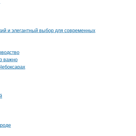
й
ий и элегантный выбор для современных
оводство
то важно
Чебоксарах
й
ороде