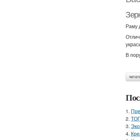
Зер
Раму 
Отлич
украс
В пор
читат
Пос
1.
Пре
2.
ТОП
3.
Эко
4.
Кре