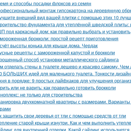
емя и способы посадки флоксов из семян
офессиональный монтаж гипсокартона на деревянную обреш
учшите внешний вид вашей плитки с помощью этих 10 лучш
роительство фундамента для утеплённой шведской плиты: 
П под каркасный дом: как правильно выбрать и установить
мороженная брокколи: простой рецепт приготовления
счёт высоты конька для крыши дома. Чердак
усные рецепты с замороженной капустой и брокколи
рощенный способ установки металлического сайдинга
м отделать стены в туалете дешево и красиво самому. Чем 
0 БОЛЬШИХ идей для маленького туалета. Тонкости дизайн
хня в порядке: 9 простых лайфхаков для улучшения органи
рить или не варить: как правильно готовить брокколи
ноплекс: не только для строительства
анировка двухкомнатной квартиры с размерами. Варианты
ерами
к защитить свои деревья от тли с помощью средств от тли
епление старой крыши изнутри. Как и чем выполнить утепл
йдинг для внутренней отделки. Какой сайдинг используетс