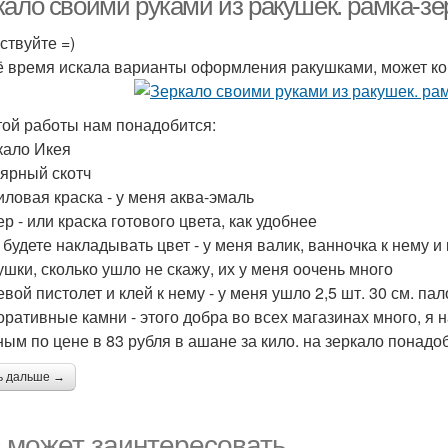
кало своими руками из ракушек. рамка-зе
ствуйте =)
ё время искала варианты оформления ракушками, может ком
той работы нам понадобится:
ркало Икея
лярный скотч
риловая краска - у меня аква-эмаль
ер - или краска готового цвета, как удобнее
 будете накладывать цвет - у меня валик, ванночка к нему и 
кушки, сколько ушло не скажу, их у меня оочень много
евой пистолет и клей к нему - у меня ушло 2,5 шт. 30 см. па
коративные камни - этого добра во всех магазинах много, я
ным по цене в 83 рубля в ашане за кило. на зеркало понадо
ь дальше →
 может заинтересовать