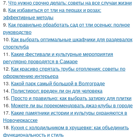
7.
Что нужно срочно делать: советы на все случаи жизни
8.
Как избавиться от тли на перцах и розах:
эффективные методы
9.
Как правильно обработать сад от тли осенью: полное
руководство
10.
Как выбрать оптимальные шкафчики для раздевалок
спортклуба
11.
Какие фестивали и культурные мероприятия
регулярно проводятся в Самаре
12.
Как красиво спрятать трубы отопления: советы по
оформлению интерьера
13.
Какой парк самый большой в Волгограде
14.
Полистирол: вреден ли он для человека
15.
Просто и правильно: как выбрать затирку для плитки
16.
Можете ли вы порекомендовать джаз-клубы в городе
17.
Какие памятники истории и культуры охраняются в
Новочеркасске
18.
Кухня с холодильником в хрущевке: как объединить
функциональность и стиль