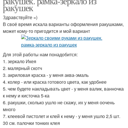
ракушек. рамка-зеркало из
ракушек
Здравствуйте =)
Зеркало из устричных
В своё время искала варианты оформления ракушками,
Зеркало с ракушками
ракушек
может кому-то пригодится и мой вариант
Для этой работы нам понадобится:
1. зеркало Икея
2. малярный скотч
3. акриловая краска - у меня аква-эмаль
4. колер - или краска готового цвета, как удобнее
5. чем будете накладывать цвет - у меня валик, ванночка
к нему и кисточка 5-ка
6. ракушки, сколько ушло не скажу, их у меня оочень
много
7. клеевой пистолет и клей к нему - у меня ушло 2,5 шт.
30 см. палочки тонких клея