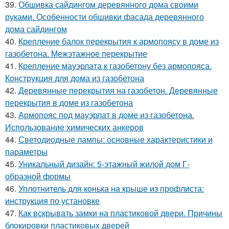
39.
Обшивка сайдингом деревянного дома своими
руками. Особенности обшивки фасада деревянного
дома сайдингом
40.
Крепление балок перекрытия к армопоясу в доме из
газобетона. Межэтажное перекрытие
41.
Крепление мауэрлата к газобетону без армопояса.
Конструкция для дома из газобетона
42.
Деревянные перекрытия на газобетон. Деревянные
перекрытия в доме из газобетона
43.
Армопояс под мауэрлат в доме из газобетона.
Использование химических анкеров
44.
Светодиодные лампы: основные характеристики и
параметры
45.
Уникальный дизайн: 5-этажный жилой дом Г-
образной формы
46.
Уплотнитель для конька на крыше из профлиста:
инструкция по установке
47.
Как вскрывать замки на пластиковой двери. Причины
блокировки пластиковых дверей