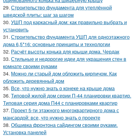
оцинкованного конька на шиферную крышу
29.
Строительство фундамента для утеплённой
шведской плиты: шаг за шагом
30.
УШП под каркасный дом: как правильно выбрать и
установить
31.
Строительство фундамента УШП для одноэтажного
дома 6,5*16: основные принципы и технологии
32.
Расчёт высоты конька для крыши дома. Чердак
33.
Стильные и недорогие идеи для украшения стен в
комнате своими руками
34.
Можно ли старый дом обложить кирпичом. Как
обложить деревянный дом
35.
Все, что нужно знать о конеке на крыше дома
36.
Типовой жилой дом серии П-44 планировки квартир.
Типовая серия дома П44 с планировками квартир
37.
Проект 5-ти этажного многоквартирного дома с
мансардой: все, что нужно знать о проекте
38.
Обшивка фронтона сайдингом своими руками.
Установка панелей