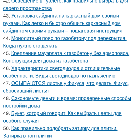
42.
Освещение в туалете: как правильно выбрать для
своего пространства
43.
Установка сайдинга на каркасный дом своими
руками. Как легко и быстро обшить каркасный дом
сайдингом своими руками – пошаговая инструкция
44.
Монолитный пояс по газобетону под перекрытия.
Когда нужно его делать
45.
Крепление мауэрлата к газобетону без армопояса.
Конструкция для дома из газобетона
46.
Характеристики светодиодов и отличительные
особенности. Виды светодиодов по назначению
47.
ОСЫПАЮТСЯ листья у фикуса, что делать. Фикус,
сбросивший листья
48.
Сэкономьте деньги и время: проверенные способы
постройки дома
49.
Букет, который говорит: Как выбрать цветы для
особого случая
50.
Как правильно подобрать затирку для плитки.
Затирка в тон плитки