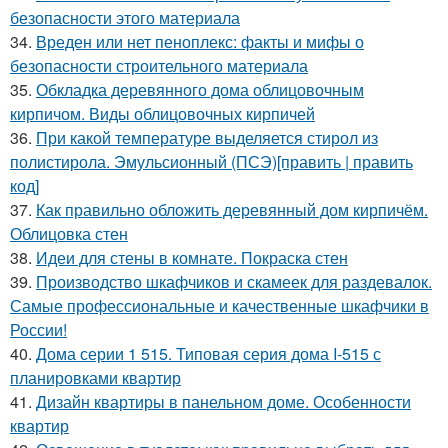
безопасности этого материала
34.
Вреден или нет пеноплекс: факты и мифы о
безопасности строительного материала
35.
Обкладка деревянного дома облицовочным
кирпичом. Виды облицовочных кирпичей
36.
При какой температуре выделяется стирол из
полистирола. Эмульсионный (ПСЭ)[править | править
код]
37.
Как правильно обложить деревянный дом кирпичём.
Облицовка стен
38.
Идеи для стены в комнате. Покраска стен
39.
Производство шкафчиков и скамеек для раздевалок.
Самые профессиональные и качественные шкафчики в
России!
40.
Дома серии 1 515. Типовая серия дома I-515 с
планировками квартир
41.
Дизайн квартиры в панельном доме. Особенности
квартир