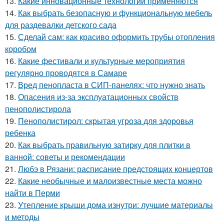
13.
Какие инновационные технологии применяются
14.
Как выбрать безопасную и функциональную мебель
для раздевалки детского сада
15.
Сделай сам: как красиво оформить трубы отопления
коробом
16.
Какие фестивали и культурные мероприятия
регулярно проводятся в Самаре
17.
Вред пенопласта в СИП-панелях: что нужно знать
18.
Опасения из-за эксплуатационных свойств
пенополистирола
19.
Пенополистирол: скрытая угроза для здоровья
ребенка
20.
Как выбрать правильную затирку для плитки в
ванной: советы и рекомендации
21.
Любэ в Рязани: расписание предстоящих концертов
22.
Какие необычные и малоизвестные места можно
найти в Перми
23.
Утепление крыши дома изнутри: лучшие материалы
и методы