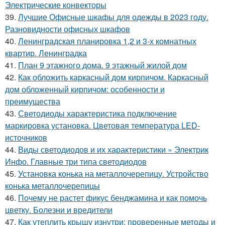
Электрические конвекторы
39.
Лучшие Офисные шкафы для одежды в 2023 году.
Разновидности офисных шкафов
40.
Ленинградская планировка 1,2 и 3-х комнатных
квартир. Ленинградка
41.
План 9 этажного дома. 9 этажный жилой дом
42.
Как обложить каркасный дом кирпичом. Каркасный
дом обложенный кирпичом: особенности и
преимущества
43.
Светодиоды характеристика подключение
маркировка установка. Цветовая температура LED-
источников
44.
Виды светодиодов и их характеристики » Электрик
Инфо. Главные три типа светодиодов
45.
Установка конька на металлочерепицу. Устройство
конька металлочерепицы
46.
Почему не растет фикус бенджамина и как помочь
цветку. Болезни и вредители
47.
Как утеплить крышу изнутри: проверенные методы и