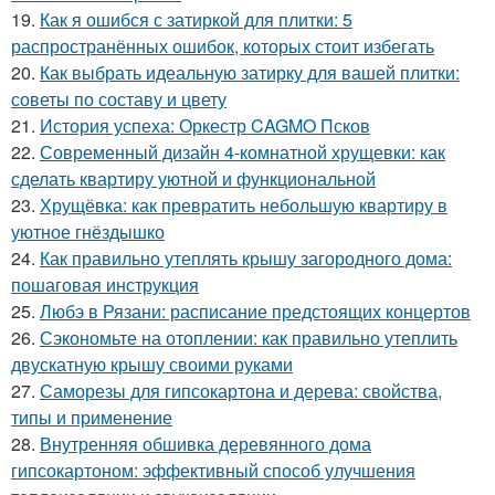
19.
Как я ошибся с затиркой для плитки: 5
распространённых ошибок, которых стоит избегать
20.
Как выбрать идеальную затирку для вашей плитки:
советы по составу и цвету
21.
История успеха: Оркестр CAGMO Псков
22.
Современный дизайн 4-комнатной хрущевки: как
сделать квартиру уютной и функциональной
23.
Хрущёвка: как превратить небольшую квартиру в
уютное гнёздышко
24.
Как правильно утеплять крышу загородного дома:
пошаговая инструкция
25.
Любэ в Рязани: расписание предстоящих концертов
26.
Сэкономьте на отоплении: как правильно утеплить
двускатную крышу своими руками
27.
Саморезы для гипсокартона и дерева: свойства,
типы и применение
28.
Внутренняя обшивка деревянного дома
гипсокартоном: эффективный способ улучшения