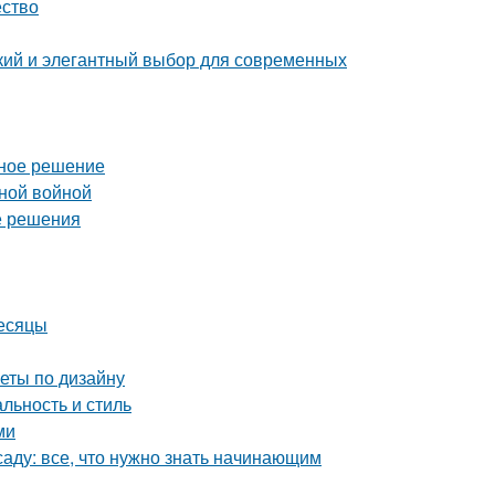
ество
ий и элегантный выбор для современных
ьное решение
нной войной
е решения
месяцы
веты по дизайну
льность и стиль
ми
аду: все, что нужно знать начинающим