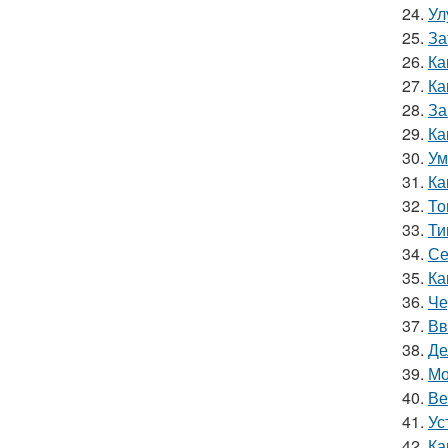
24.
Ул
25.
За
26.
Ка
27.
Ка
28.
За
29.
Ка
30.
Ум
31.
Ка
32.
То
33.
Ти
34.
Се
35.
Ка
36.
Че
37.
Вв
38.
Де
39.
Мо
40.
Ве
41.
Ус
42.
Ка