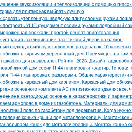
учшение звукоизоляции и теплоизоляции с помощью гипсо
тирка для плитки: как выбрать лучшую
к сделать утепленную шведскую плиту своими руками поша
к построить УШП фундамент своими руками: подробный са
мороженная брокколи: простой рецепт приготовления
к устранить заклинивание пластиковой двери на балкон
ный подход к выбору шкафов для раздевалок: 10 ключевых
к обложить кирпичом деревянный дом. Преимущества каме
п шкафов для раздевалок Рейтинг 2023. Дизайн гардеробн
повой жилой дом серии П-44 планировки квартир. Типовая 
рия П-44 планировка с размерами. Общие характеристики 
к обложить каркасный дом кирпичом. Каркасный дом облож
ртежи основного комплекта АС пятиэтажного здания: все, ч
едение в светодиоды: основные характеристики и парамет
лаем армопояс в доме из газобетона. Материалы для арми
нолитный пояс по газобетону под перекрытия. Когда нужно 
нтиляция конька крыши под металлочерепицу. Монтаж конь
танавливаем конек для металлочерепицы. Монтаж конька о
к вычислить высоту 5-этажного дома в метрах