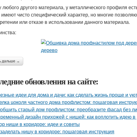
 у любого другого материала, у металлического профиля ест
х имеют чисто специфический характер, но многие позволя
ретении или отказе в использовании данного материала.
инства:
ь дальше →
ледние обновления на сайте:
езные идеи для дома и дачи: как сделать жизнь проще и ую
елка цоколя частного дома профлистом: пошаговая инстру
 обшить старый дом профлистом: преобразите фасад без л
ременный дизайн прихожей с нишей: как воплотить идею в
ор ниши в коридоре: идеи и советы
 заделать нишу в коридоре: пошаговая инструкция