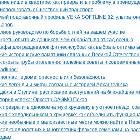
ние ниши в квартире: как превратить проблему в преимущ
 использовать общественный транспорт
лый подставочный профиль VEKA SOFTLINE 82: ультратонк
ьеров
лное руководство по борьбе с тлей на вашем участке
креты опытных дачников: чем обрабатывают сад осенью
афы для раздевалок фитнес-клубов: как выбрать оптимал
кие исторические памятники связаны с Великой Отечестве
к скрыть трубы отопления: полезные советы и современны
adlines:
нопласт в доме: опасность или безопасность
кие легенды и мифы связаны с историей Архангельска
дюля в Ступине: расписание выступлений на ближайшие 
тория успеха: Оркестр CAGMO Псков
к превратить однокомнатную хрущевку в уютное гнездо: со
хня с холодильником в хрущевке: как объединить функциона
кие необычные и малоизвестные места можно найти в Пер
садка однолетних и многолетних флоксов семенами на расс
одам