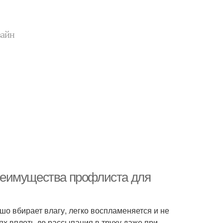
зайн
реимущества профлиста для
о вбирает влагу, легко воспламеняется и не
ях вплоть до рассыпания в труху даже при