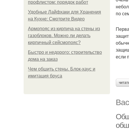
профлистом: порядок работ
небол
Удобные Лайфхаки для Хранения
по се
на Кухне: Смотрите Видео
Перва
Армопояс из кирпича на стены из
защит
газоблоков. Можно ли делать
обычн
кирпичный сейсмопояс?
защищ
Быстро и недорого: строительство
если 
дома на заказ
Чем обшить стены. Блок-хаус и
имитация бруса
читат
Вас
Обш
обш