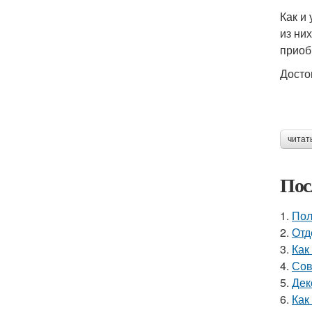
Как и
из ни
приоб
Досто
читат
Пос
1.
Пол
2.
Отд
3.
Как
4.
Сов
5.
Дек
6.
Как