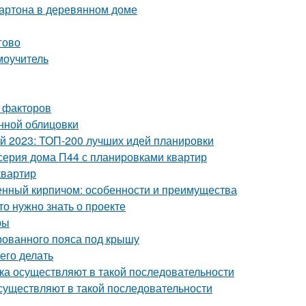
картона в деревянном доме
гово
моучитель
 факторов
нной облицовки
ой 2023: ТОП-200 лучших идей планировки
серия дома П44 с планировками квартир
квартир
енный кирпичом: особенности и преимущества
то нужно знать о проекте
ры
рованного пояса под крышу
его делать
ка осуществляют в такой последовательности
существляют в такой последовательности