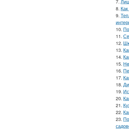
7.
Лиш
8.
Как
9.
Теп
интер
10.
По
11.
Се
12.
Шк
13.
Ка
14.
Ка
15.
He
16.
Пе
17.
Ка
18.
Ди
19.
Ис
20.
Ка
21.
Ку
22.
Ка
23.
По
садов