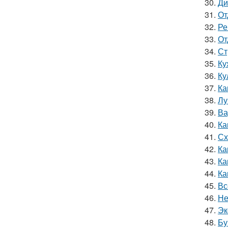
30.
Ди
31.
От
32.
Ре
33.
От
34.
Ст
35.
Ку
36.
Ку
37.
Ка
38.
Лу
39.
Ва
40.
Ка
41.
Сх
42.
Ка
43.
Ка
44.
Ка
45.
Вс
46.
Не
47.
Эк
48.
Бу