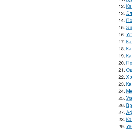
12.
Ка
13.
Эл
14.
По
15.
Эн
16.
Ус
17.
Ка
18.
Ка
19.
Ка
20.
Пр
21.
Од
22.
Хр
23.
Ка
24.
Ме
25.
Уз
26.
Вр
27.
Аф
28.
Ка
29.
Ув