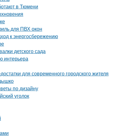
аботают в Тюмени
дохновения
ке
иль для ПВХ окон
дход к энергосбережению
ре
алки детского сада
ию интерьера
достатки для современного городского жителя
здышко
оветы по дизайну
йский уголок
й
ками