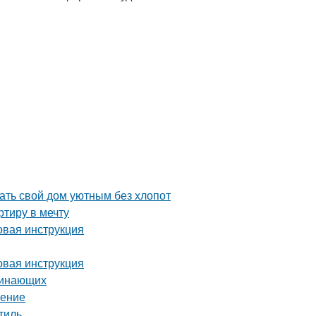
ть свой дом уютным без хлопот
тиру в мечту
вая инструкция
вая инструкция
чинающих
шение
тиль