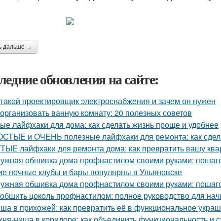
ь дальше →
ледние обновления на сайте:
 такой проектировщик электроснабжения и зачем он нужен
 организовать ванную комнату: 20 полезных советов
ые лайфхаки для дома: как сделать жизнь проще и удобнее
СТЫЕ и ОЧЕНЬ полезные лайфхаки для ремонта: как сдела
ТЫЕ лайфхаки для ремонта дома: как превратить вашу квар
ужная обшивка дома профнастилом своими руками: пошаго
ие ночные клубы и бары популярны в Ульяновске
ужная обшивка дома профнастилом своими руками: пошаго
 обшить цоколь профнастилом: полное руководство для на
ша в прихожей: как превратить её в функциональное укра
хня-ниша в коридоре: как объединить функциональность и с