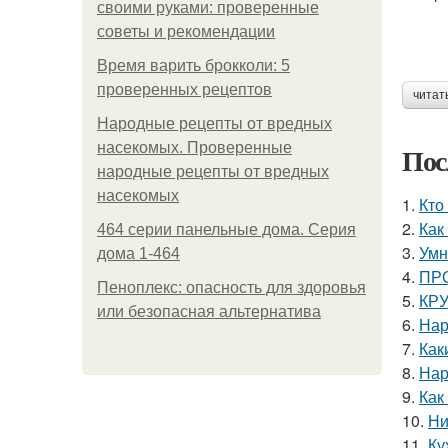
своими руками: проверенные
советы и рекомендации
Время варить брокколи: 5
проверенных рецептов
читат
Народные рецепты от вредных
насекомых. Проверенные
Пос
народные рецепты от вредных
насекомых
1.
Кто
2.
Как
464 серии панельные дома. Серия
3.
Умн
дома 1-464
4.
ПРО
Пеноплекс: опасность для здоровья
5.
КРУ
или безопасная альтернатива
6.
Нар
7.
Как
8.
Нар
9.
Как
10.
Ни
11.
Ку