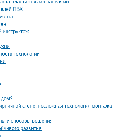
уалета пластиковыми панелями
нелей ПВХ
емонта
тен
й инструктаж
ухни
ности технологии
ции
а
 дом?
кирпичной стене: несложная технология монтажа
ины и способы решения
ойчивого развития
я