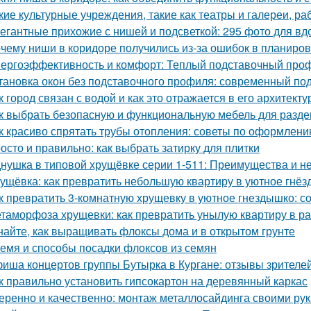
кие культурные учреждения, такие как театры и галереи, р
егантные прихожие с нишей и подсветкой: 295 фото для в
чему ниши в коридоре получились из-за ошибок в планиров
ергоэффективность и комфорт: Теплый подставочный проф
тановка окон без подставочного профиля: современный по
к город связан с водой и как это отражается в его архитекту
к выбрать безопасную и функциональную мебель для раздев
к красиво спрятать трубы отопления: советы по оформлен
осто и правильно: как выбрать затирку для плитки
нушка в типовой хрущёвке серии 1-511: Преимущества и не
ущёвка: как превратить небольшую квартиру в уютное гнё
к превратить 3-комнатную хрущевку в уютное гнездышко: с
таморфоза хрущевки: как превратить унылую квартиру в ра
найте, как выращивать флоксы дома и в открытом грунте
емя и способы посадки флоксов из семян
иша концертов группы Бутырка в Кургане: отзывы зрителе
к правильно установить гипсокартон на деревянный каркас
еренно и качественно: монтаж металлосайдинга своими ру