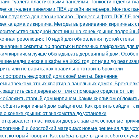
зайн туалета пластиковыми панелями. Тонкости отделки т
делка туалета панелями ПВХ дизайн интерьера. Монтаж па
монт туалета дешево и красиво. Процесс и фото ПОСЛЕ р
делка дома из кирпича. Методы выравнивания кирпичных с
роительство складной лестницы на конек крыши: подробны
хонная революция: 10 идей для обновления пустой стены
линарные секреты: 10 простых и полезных лайфхаков для к
ким кирпичом лучше обкладывать деревянный дом. Особен
чшие медицинские шкафы на 2023 год: от идеи до реализа
рить или не варить: как правильно готовить брокколи
к построить недорогой дом своей мечты. Введение
емы трехкомнатных квартир в панельных домах. Брежневк
к защитить свои деревья от тли с помощью средств от тли
к обложить старый дом кирпичом. Каким кирпичом обложить
к обшить кирпичный дом сайдингом. Как крепить сайдинг к 
е о конеке крыши: от знакомства до установки
 открывается пластиковая дверь с замком: основные прич
ологичный и биостойкий материал: новые решения для уст
кет, который говорит: Как выбрать цветы для особого случа