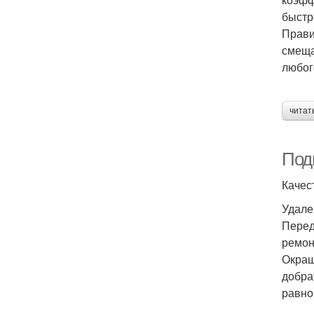
быстр
Прави
смеща
любог
читат
Подг
Качес
Удале
Перед
ремон
Окраш
добра
равно