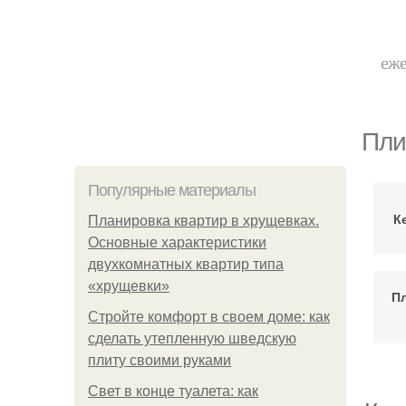
еже
Пли
Популярные материалы
К
Планировка квартир в хрущевках.
Основные характеристики
двухкомнатных квартир типа
«хрущевки»
П
Стройте комфорт в своем доме: как
сделать утепленную шведскую
плиту своими руками
Свет в конце туалета: как