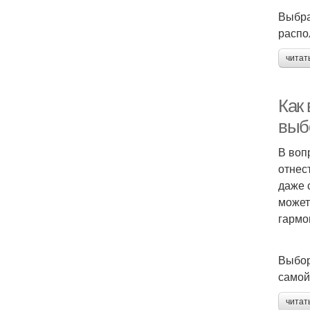
Выбра
распо
читат
Как
выб
В воп
отнес
даже 
может
гармо
Выбор
самой
читат