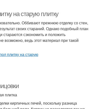
литку на старую плитку
новательно. Оббивают прежнюю отделку со стен,
езультат своих стараний. Однако подобный план
и стараются сэкономить и положить
лне возможно, ведь этот материал при такой
лицовки
ая плитка
делки кирпичных печей, поскольку разница
т большой роли. Кирпич не раскаляется так же