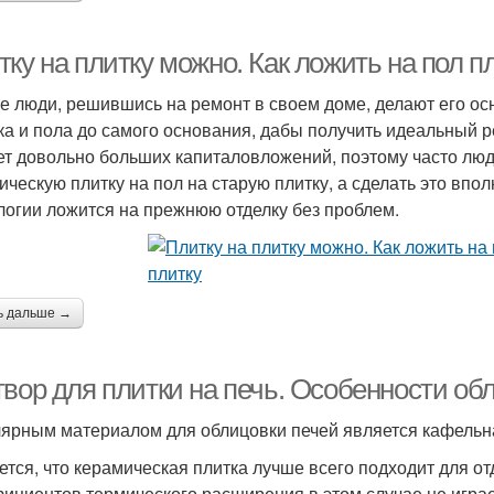
ку на плитку можно. Как ложить на пол п
е люди, решившись на ремонт в своем доме, делают его ос
ка и пола до самого основания, дабы получить идеальный р
ет довольно больших капиталовложений, поэтому часто люд
ическую плитку на пол на старую плитку, а сделать это впо
логии ложится на прежнюю отделку без проблем.
ь дальше →
твор для плитки на печь. Особенности об
ярным материалом для облицовки печей является кафельн
ется, что керамическая плитка лучше всего подходит для от
ициентов термического расширения в этом случае не играе