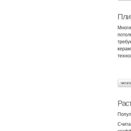
Плит
Многи
потол
требу
керам
техно
читат
Рас
Попул
Счита
коэфф