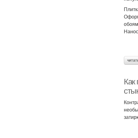
Плитк
Оформ
обоям
Нанос
читат
Как 
стык
Контр
необы
затир