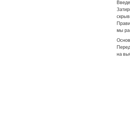
Введ
Затир
скрыв
Прави
мы ра
Основ
Перед
на вы