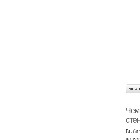
читат
Чем
сте
Выбир
попул