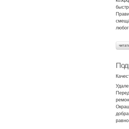
быстр
Прави
смеща
любог
читат
Подг
Качес
Удале
Перед
ремон
Окраш
добра
равно