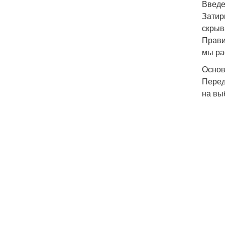
Введ
Затир
скрыв
Прави
мы ра
Основ
Перед
на вы