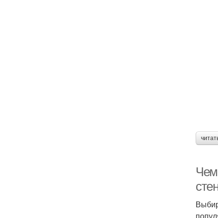
читат
Чем
сте
Выбир
попул