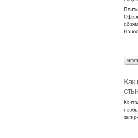
Плитк
Оформ
обоям
Нанос
читат
Как 
стык
Контр
необы
затир