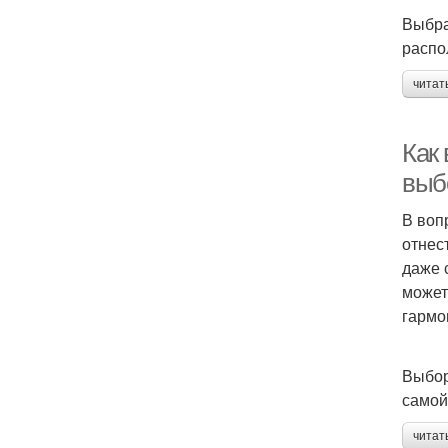
Выбра
распо
читат
Как
выб
В воп
отнес
даже 
может
гармо
Выбор
самой
читат