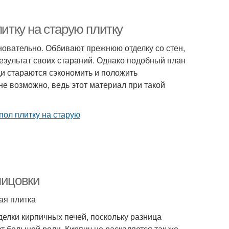
литку на старую плитку
новательно. Оббивают прежнюю отделку со стен,
езультат своих стараний. Однако подобный план
и стараются сэкономить и положить
лне возможно, ведь этот материал при такой
лицовки
ая плитка
делки кирпичных печей, поскольку разница
т большой роли. Кирпич не раскаляется так же