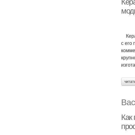
Кер
мод
Керам
с его
комме
крупн
изгот
читат
Вас
Как
про