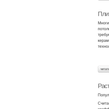
Плит
Многи
потол
требу
керам
техно
читат
Рас
Попул
Счита
коэфф