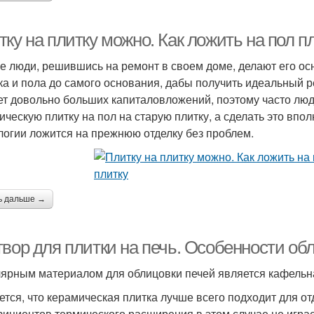
ку на плитку можно. Как ложить на пол п
е люди, решившись на ремонт в своем доме, делают его ос
ка и пола до самого основания, дабы получить идеальный р
ет довольно больших капиталовложений, поэтому часто люд
ическую плитку на пол на старую плитку, а сделать это впо
логии ложится на прежнюю отделку без проблем.
ь дальше →
твор для плитки на печь. Особенности об
ярным материалом для облицовки печей является кафельн
ется, что керамическая плитка лучше всего подходит для от
ициентов термического расширения в этом случае не играе