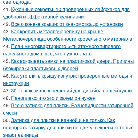
светодиода.
41.
Кухонные секреты: 10 проверенных лайфхаков для
удобной и эффективной кулинарии
42.
Все о конеке крыши: от знакомства до установки
43.
Как крепить металлочерепицу на крыше.
Металлочерепица: особенности кровельного материала
44.
План многоквартирного 5-ти этажного типового
панельного дома: все, что нужно знать
45.
Как вскрывать замки на пластиковой двери. Причины
блокировки пластиковых дверей
46.
Как утеплить крышу изнутри: проверенные методы и
инструкции
47.
30 эксклюзивных решений для дизайна вашей кухни
48.
Пеноплекс: что это и зачем он нужен
49.
Все о затирке для плитки. Разновидности затирочной
смеси
50.
Затирка для плитки в ванной и не только. Как
подобрать затирку для плитки по цвету: секреты которые
знают единицы