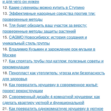
и для чего он нужен
12.
Какие сувениры можно купить в Ступино
13.
Эффективные народные средства против тли:
проверенные методы
14.
Тля будет обходить ваш участок за версту:
проверенные методы защиты растений
15.
CAGMO Новосибирск: история создания и
уникальный стиль группы
16.
Владимир Кузьмин и зарождение рок-музыки в
Москве
17.
Как спрятать трубы под катлом: полезные советы и
рекомендации
18.
Пенопласт как утеплитель: угроза или безопасность
для здоровья
19.
Как превратить хрущевку в современное жильё:
проект реконструкции
20.
Современный дизайн 4-комнатной хрущевки: как
сделать квартиру уютной и функциональной
21.
Как превратить однокомнатную хрущевку в уютное