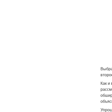
Выбра
второ
Как и
рассм
обшир
объяс
Упрощ