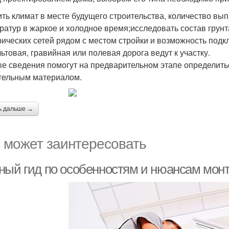
ить климат в месте будущего строительства, количество вы
ратур в жаркое и холодное время;исследовать состав грунт
рических сетей рядом с местом стройки и возможность под
ьтовая, гравийная или полевая дорога ведут к участку.
е сведения помогут на предварительном этапе определитьс
тельным материалом.
ь дальше →
 может заинтересовать
ный гид по особенностям и нюансам монт