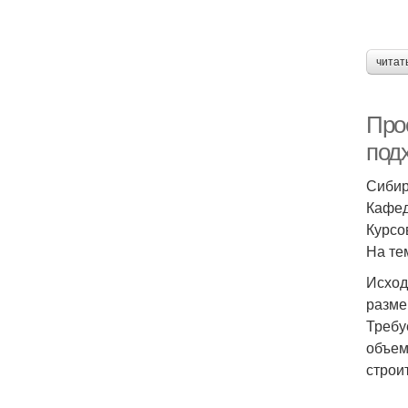
читат
Про
под
Сибир
Кафед
Курсо
На те
Исход
размер
Требу
объем
строи