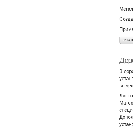
Метал
Созда
Приме
читат
Дер
В дер
устан
выдел
Листы
Матер
специ
Допол
устан