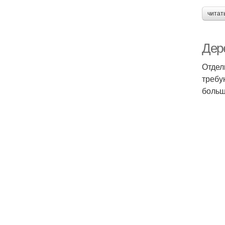
читат
Дер
Отдел
требу
больш