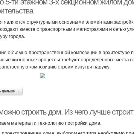
о 5-ти этажном 3-х секционном жилом дом
оительства
я являются структурными основными элементами застройк
 создают вместе с транспортными магистралями и сетью у
уру города.
ие объемно-пространственной композиции в архитектуре п
чные жизненные процессы требуют определенного места в 
ранственную композицию строим изнутри наружу.
ь дальше →
 можно строить дом. Из чего лучше строи
аем материал и технологию постройки дома.
 проектированием дома, выбором его типа необходимо при