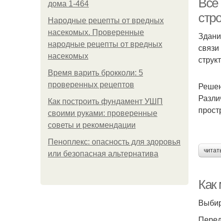
Все 
дома 1-464
стр
Народные рецепты от вредных
насекомых. Проверенные
Здани
народные рецепты от вредных
связи
насекомых
структ
Время варить брокколи: 5
проверенных рецептов
Решен
Разли
Как построить фундамент УШП
прост
своими руками: проверенные
советы и рекомендации
Пеноплекс: опасность для здоровья
читат
или безопасная альтернатива
Как
Выбир
Перед