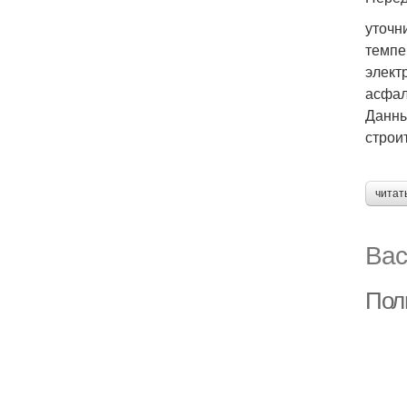
уточн
темпе
элект
асфал
Данны
строи
читат
Вас
Пол