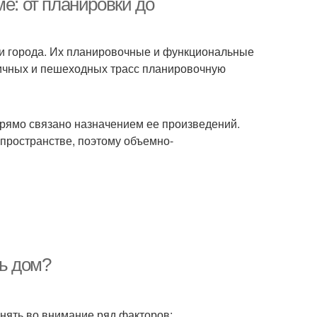
е: от планировки до
и города. Их планировочные и функциональные
личных и пешеходных трасс планировочную
рямо связано назначением ее произведений.
пространстве, поэтому объемно-
ть дом?
нять во внимание ряд факторов: