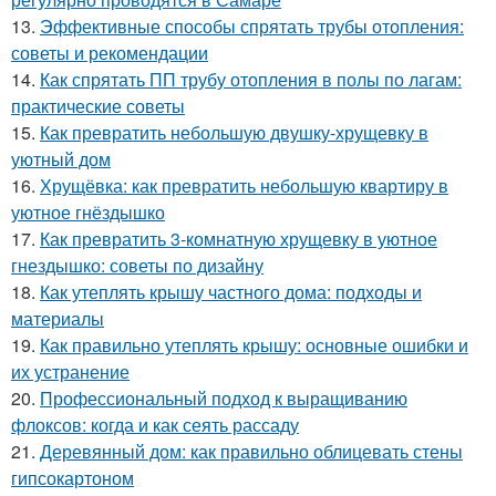
13.
Эффективные способы спрятать трубы отопления:
советы и рекомендации
14.
Как спрятать ПП трубу отопления в полы по лагам:
практические советы
15.
Как превратить небольшую двушку-хрущевку в
уютный дом
16.
Хрущёвка: как превратить небольшую квартиру в
уютное гнёздышко
17.
Как превратить 3-комнатную хрущевку в уютное
гнездышко: советы по дизайну
18.
Как утеплять крышу частного дома: подходы и
материалы
19.
Как правильно утеплять крышу: основные ошибки и
их устранение
20.
Профессиональный подход к выращиванию
флоксов: когда и как сеять рассаду
21.
Деревянный дом: как правильно облицевать стены
гипсокартоном