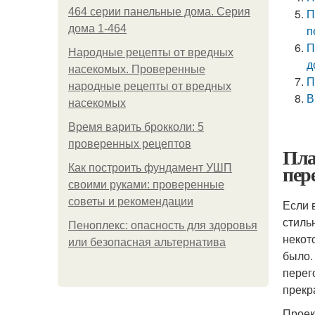
464 серии панельные дома. Серия
П
дома 1-464
п
П
Народные рецепты от вредных
д
насекомых. Проверенные
П
народные рецепты от вредных
В
насекомых
Время варить брокколи: 5
проверенных рецептов
Пла
пер
Как построить фундамент УШП
своими руками: проверенные
советы и рекомендации
Если 
стиль
Пеноплекс: опасность для здоровья
некот
или безопасная альтернатива
было.
перег
прекр
Проек