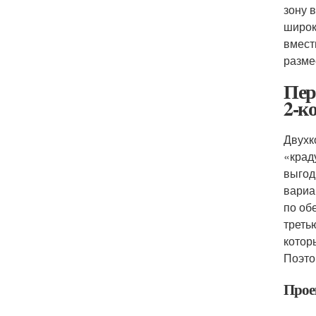
зону 
широк
вмест
разме
Пер
2-к
Двухк
«крад
выгод
вариа
по об
треть
котор
Поэто
Прое