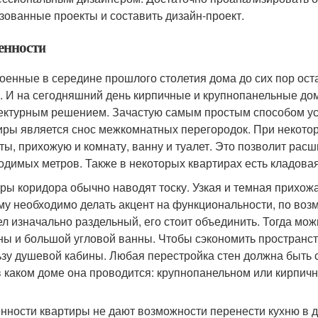
зованные проекты и составить дизайн-проект.
енности
оенные в середине прошлого столетия дома до сих пор ос
. И на сегодняшний день кирпичные и крупнопанельные до
ектурным решением. Зачастую самым простым способом у
иры является снос межкомнатных перегородок. При некото
ты, прихожую и комнату, ванну и туалет. Это позволит рас
одимых метров. Также в некоторых квартирах есть кладова
ры коридора обычно наводят тоску. Узкая и темная прихожа
му необходимо делать акцент на функциональности, по возм
ел изначально раздельный, его стоит объединить. Тогда мо
ы и большой угловой ванны. Чтобы сэкономить пространств
ьзу душевой кабины. Любая перестройка стен должна быть 
 в каком доме она проводится: крупнопанельном или кирпич
нности квартиры не дают возможности перенести кухню в д