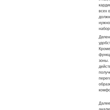
карди
всех 
должн
нужно
набор 
Делен
удобс
Кроме
функц
зоны.
дейст
получ
перег
образ
комфо
Далее
анали