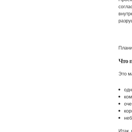
согла
внутр
разру
Плани
Что 
Это м
одн
ком
оче
кор
неб
Итак,