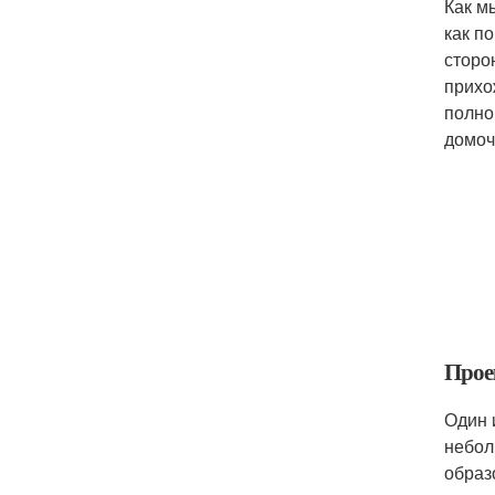
Как м
как п
сторо
прихо
полно
домоч
Прое
Один 
небол
образ