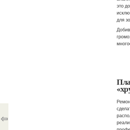
это д
исклю
для з
Добив
громо
много
Пла
«хр
Ремон
сдела
⇦
распо
реали
профе