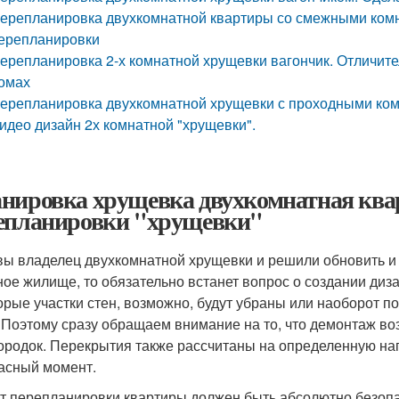
ерепланировка двухкомнатной квартиры со смежными комн
ерепланировки
ерепланировка 2-х комнатной хрущевки вагончик. Отличит
омах
ерепланировка двухкомнатной хрущевки с проходными ко
идео дизайн 2х комнатной "хрущевки".
нировка хрущевка двухкомнатная ква
епланировки "хрущевки"
вы владелец двухкомнатной хрущевки и решили обновить и
ное жилище, то обязательно встанет вопрос о создании диз
орые участки стен, возможно, будут убраны или наоборот п
 Поэтому сразу обращаем внимание на то, что демонтаж во
ородок. Перекрытия также рассчитаны на определенную нагр
асный момент.
т перепланировки квартиры должен быть абсолютно безопа