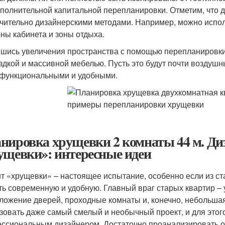
ополнительной капитальной перепланировки. Отметим, что
чительно дизайнерскими методами. Например, можно испол
оны кабинета и зоны отдыха.
шись увеличения пространства с помощью перепланировки ,
здкой и массивной мебелью. Пусть это будут почти воздуш
функциональными и удобными.
нировка хрущевки 2 комнаты 44 м. Ди
ущевки»: интересные идеи
т «хрущевки» – настоящее испытание, особенно если из ст
ть современную и удобную. Главный враг старых квартир – 
ложение дверей, проходные комнаты и, конечно, небольша
зовать даже самый смелый и необычный проект, и для этог
ссиональным дизайнером. Достаточно проанализировать ос