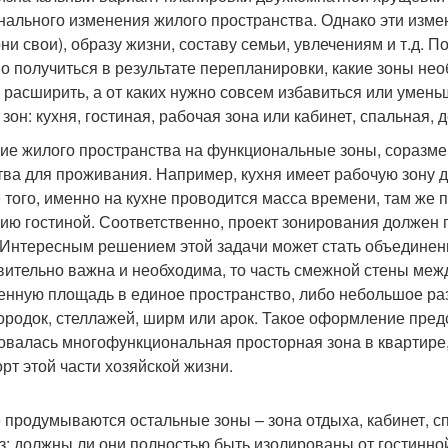
нального изменения жилого пространства. Однако эти изме
они свои), образу жизни, составу семьи, увлечениям и т.д. 
о получиться в результате перепланировки, какие зоны необ
 расширить, а от каких нужно совсем избавиться или умень
зон: кухня, гостиная, рабочая зона или кабинет, спальная, 
ие жилого пространства на функциональные зоны, соразм
тва для проживания. Например, кухня имеет рабочую зону д
 того, именно на кухне проводится масса времени, там же 
ию гостиной. Соответственно, проект зонирования должен 
 Интересным решением этой задачи может стать объединени
вительно важна и необходима, то часть смежной стены меж
енную площадь в единое пространство, либо небольшое раз
ородок, стеллажей, ширм или арок. Такое оформление предс
овалась многофункциональная просторная зона в квартире
рт этой части хозяйской жизни.
 продумываются остальные зоны – зона отдыха, кабинет, с
з: должны ли они полностью быть изолированы от гостинной