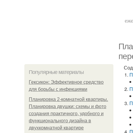
еже
Пла
пер
Сод
Популярные материалы
П
Гексикон: Эффективное средство
П
для борьбы с инфекциями
Планировка 2-комнатной квартиры.
П
Планировка двушки: схемы и фото
создания практичного, удобного и
функционального дизайна в
двухкомнатной квартире
П