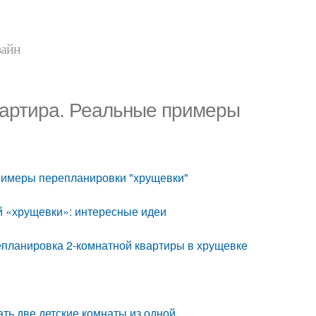
зайн
вартира. Реальные примеры
римеры перепланировки "хрущевки"
й «хрущевки»: интересные идеи
планировка 2-комнатной квартиры в хрущевке
ть две детские комнаты из одной