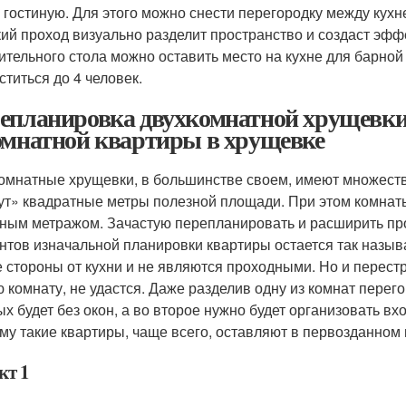
в гостиную. Для этого можно снести перегородку между кухн
ий проход визуально разделит пространство и создаст эф
ительного стола можно оставить место на кухне для барной 
ститься до 4 человек.
епланировка двухкомнатной хрущевки
омнатной квартиры в хрущевке
омнатные хрущевки, в большинстве своем, имеют множеств
ут» квадратные метры полезной площади. При этом комнаты
ным метражом. Зачастую перепланировать и расширить про
нтов изначальной планировки квартиры остается так назы
е стороны от кухни и не являются проходными. Но и перест
ю комнату, не удастся. Даже разделив одну из комнат пере
ых будет без окон, а во второе нужно будет организовать вхо
му такие квартиры, чаще всего, оставляют в первозданном 
кт 1