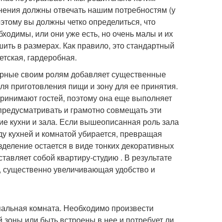
нения должны отвечать нашим потребностям (у
Поэтому вы должны четко определиться, что
ходимы, или они уже есть, но очень малы и их
шить в размерах. Как правило, это стандартный
детская, гардеробная.
ерные своим ролям добавляет существенные
ля приготовления пищи и зону для ее принятия.
принимают гостей, поэтому она еще выполняет
предусматривать и грамотно совмещать эти
е кухни и зала. Если вышеописанная роль зала
ду кухней и комнатой убирается, превращая
деление остается в виде тонких декоративных
тавляет собой квартиру-студию . В результате
, существенно увеличивающая удобство и
пальная комната. Необходимо произвести
 зоны или быть встроены в нее и потребует ли