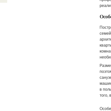
реали
Особ
Постр
семей
архит
кварт
комна
необх
Разме
поэто
сануз
машин
в пол
того,
Особе