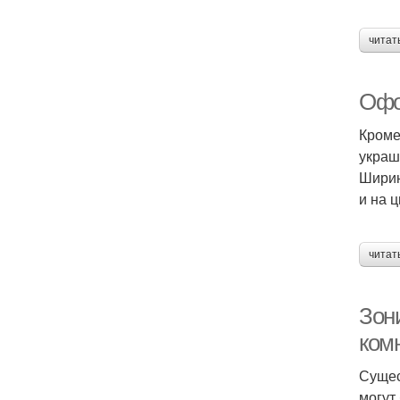
читат
Офо
Кроме
украш
Ширин
и на 
читат
Зон
ком
Сущес
могут