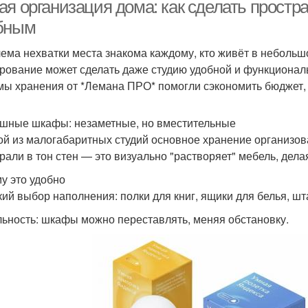
комнаты
ра
ая организация дома: как сделать прост
бным
ема нехватки места знакома каждому, кто живёт в небольшо
Комната для
Перег
Комнаты с помощью
рование может сделать даже студию удобной и функционал
разнополых детей
мы хранения от *Лемана ПРО* помогли сэкономить бюджет, 
Пе
шные шкафы: незаметные, но вместительные
мната для родителей
Ребенок в комнате
д
ой из малогабаритных студий основное хранение организо
рали в тон стен — это визуально "растворяет" мебель, дела
у это удобно
Комната для
ий выбор наполнения: полки для книг, ящики для белья, шт
овместная комната
Ком
разнополых и
ьность: шкафы можно переставлять, меняя обстановку.
Цветы в детской
Комната для детей
В
комнате