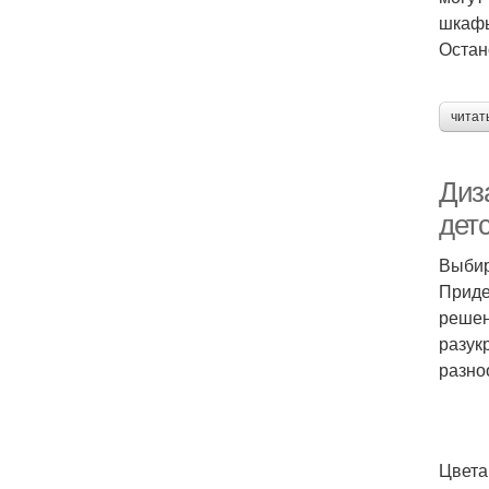
шкафы
Остан
читат
Диз
дет
Выбир
Приде
решен
разук
разно
Цвета