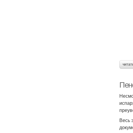
читат
Пен
Несмо
испар
преув
Весь 
докум