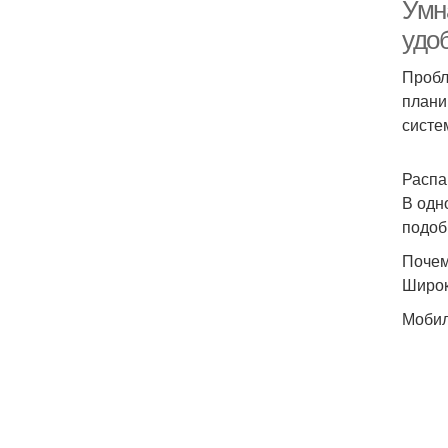
Умн
удо
Пробл
плани
систе
Распа
Ко
В одн
подоб
Почем
Широк
С
Мобил