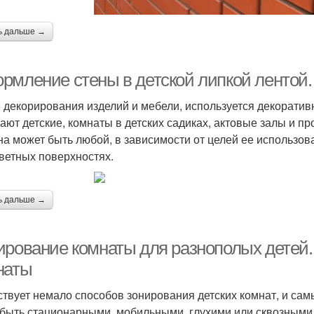
ь дальше →
рмление стены в детской липкой лентой. 
 декорирования изделий и мебели, используется декоратив
ают детские, комнаты в детских садиках, актовые залы и пр
а может быть любой, в зависимости от целей ее использова
цветных поверхностях.
ь дальше →
ирование комнаты для разнополых детей.
наты
твует немало способов зонирования детских комнат, и сам
 быть стационарными, мобильными, глухими или сквозными. 