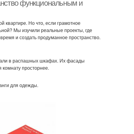
знополых детей
комнаты
ранство функциональным и
й квартире. Но что, если грамотное
ородки в детской
Общая комната
ьной? Мы изучили реальные проекты, где
комнате
время и создать продуманное пространство.
регородки для
Детские комнаты
етских комнат
вали в распашных шкафах. Их фасады
я комнату просторнее.
анги для одежды.
наты с эркером
Гостиная комната
анная комната