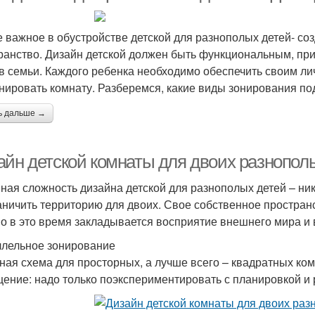
 важное в обустройстве детской для разнополых детей- созд
ранство. Дизайн детской должен быть функциональным, при
в семьи. Каждого ребенка необходимо обеспечить своим ли
онировать комнату. Разберемся, какие виды зонирования под
ь дальше →
айн детской комнаты для двоих разнопол
ная сложность дизайна детской для разнополых детей – ник
аничить территорию для двоих. Свое собственное простран
о в это время закладывается восприятие внешнего мира и
лельное зонирование
ная схема для просторных, а лучше всего – квадратных ко
ение: надо только поэкспериментировать с планировкой и 