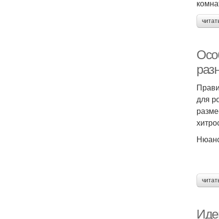
комна
читат
Осо
раз
Прави
для р
разме
хитро
Нюанс
читат
Иде