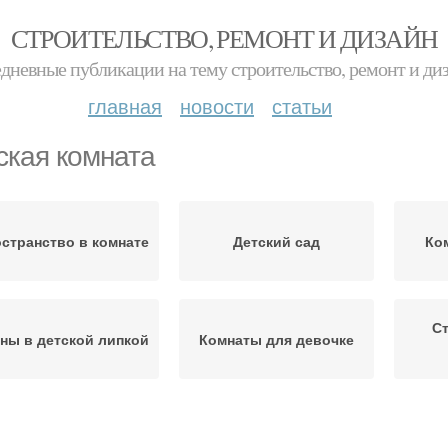
СТРОИТЕЛЬСТВО, РЕМОНТ И ДИЗАЙН
дневные публикации на тему строительство, ремонт и ди
главная
новости
статьи
ская комната
странство в комнате
Детский сад
Ко
Ст
ны в детской липкой
Комнаты для девочке
Декор для детской
мната для мальчика