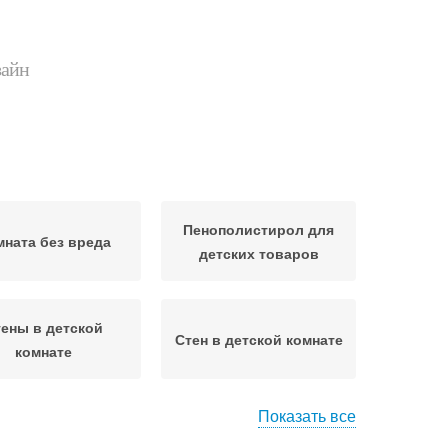
зайн
Пенополистирол для
мната без вреда
детских товаров
ены в детской
Стен в детской комнате
комнате
Показать все
Комнаты для
Гамма для детской