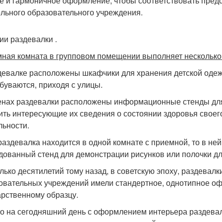
е и гармоничное оформление, чтобы соответствовать пред
льного образовательного учреждения.
ии раздевалки .
ная комната в групповом помещении выполняет нескольк
девалке расположены шкафчики для хранения детской одежд
буваются, приходя с улицы.
енах раздевалки расположены информационные стенды для
ить интересующие их сведения о состоянии здоровья своего
льности.
раздевалка находится в одной комнате с приемной, то в н
дованный стенд для демонстрации рисунков или полочки д
лько десятилетий тому назад, в советскую эпоху, раздевал
овательных учреждений имели стандертное, однотипное о
арственному образцу.
о на сегодняшний день с оформлением интерьера раздевал