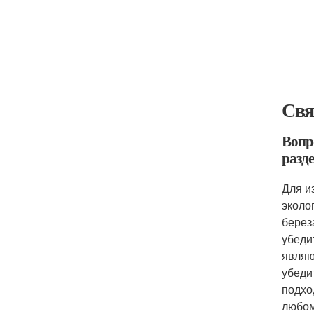
Свя
Вопр
разде
Для и
эколо
берез
убеди
являю
убеди
подхо
любом