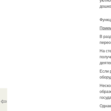
уютно
дошко
Функц
Прием
В раз
перео
На ст
получ
деяте
Если 
обору
Неско
образ
госуд
⇦
Однак