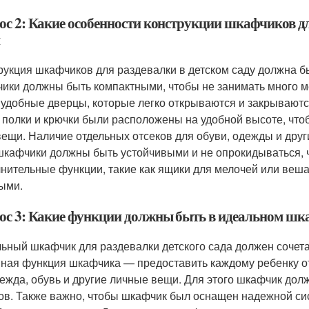
ос 2: Какие особенности конструкции шкафчиков д
рукция шкафчиков для раздевалки в детском саду должна бы
ики должны быть компактными, чтобы не занимать много м
 удобные дверцы, которые легко открываются и закрываются
 полки и крючки были расположены на удобной высоте, чтоб
вещи. Наличие отдельных отсеков для обуви, одежды и друг
 шкафчики должны быть устойчивыми и не опрокидываться, 
нительные функции, такие как ящики для мелочей или веша
ыми.
ос 3: Какие функции должны быть в идеальном шкаф
ьный шкафчик для раздевалки детского сада должен сочета
ная функция шкафчика — предоставить каждому ребенку от
дежда, обувь и другие личные вещи. Для этого шкафчик дол
ов. Также важно, чтобы шкафчик был оснащен надежной си