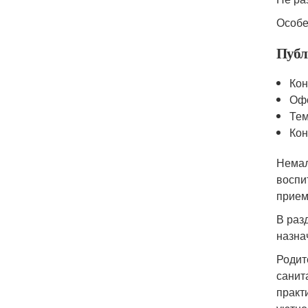
Особе
Публ
Кон
Офо
Тем
Кон
Немал
воспи
прием
В раз
назна
Родит
санит
практ