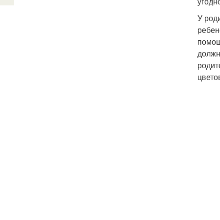
угодн
У род
ребен
помощ
должн
родит
цвето