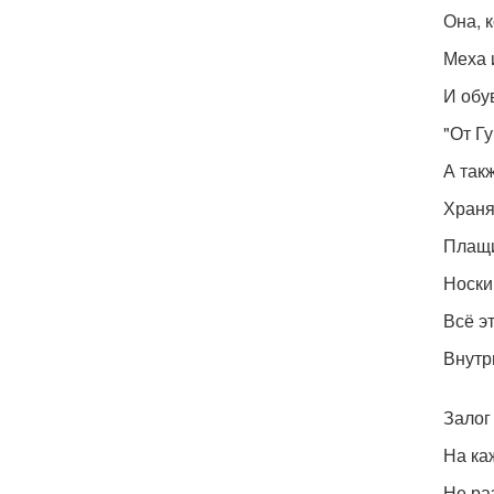
Она, 
Меха и
И обу
"От Г
А так
Храня
Плащи
Носки
Всё эт
Внутр
Залог
На ка
Не ра