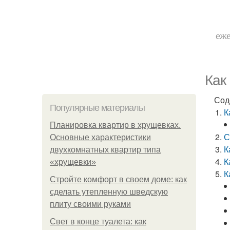
еже
Как
Сод
Популярные материалы
К
Планировка квартир в хрущевках.
С
Основные характеристики
К
двухкомнатных квартир типа
К
«хрущевки»
К
Стройте комфорт в своем доме: как
сделать утепленную шведскую
плиту своими руками
Свет в конце туалета: как