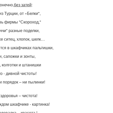
конечно,
без затей
:
з Турции, от «Белки",
вь фирмы "Скороход,"
уччи" разные поделки,
же ситец, хлопок, шелк…
тся в шкафчиках пальтишки,
, сапожки и зонты,
, колготки и штанишки
о - дивной чистоты!
и порядок – ни пылинки!
 здоровья – чистота!
ждом шкафчике - картинка!
здевалка – красота !