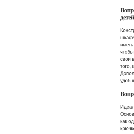
Вопр
детей
Конст
шкафч
иметь
чтобы
свои 
того,
Допол
удобн
Вопр
Идеал
Основ
как о
крючк