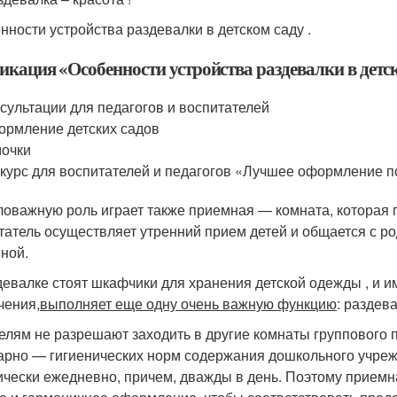
нности устройства раздевалки в детском саду .
икация «Особенности устройства раздевалки в детс
сультации для педагогов и воспитателей
рмление детских садов
очки
курс для воспитателей и педагогов «Лучшее оформление 
оважную роль играет также приемная — комната, которая 
татель осуществляет утренний прием детей и общается с ро
ной.
девалке стоят шкафчики для хранения детской одежды , и 
чения,
выполняет еще одну очень важную функцию
: раздев
елям не разрешают заходить в другие комнаты группового
арно — гигиенических норм содержания дошкольного учреж
ически ежедневно, причем, дважды в день. Поэтому приемн