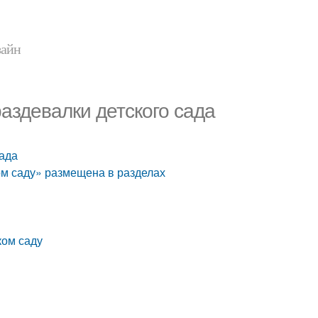
зайн
аздевалки детского сада
сада
ом саду» размещена в разделах
ком саду