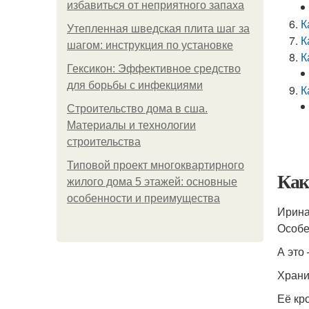
избавиться от неприятного запаха
К
Утепленная шведская плита шаг за
К
шагом: инструкция по установке
К
Гексикон: Эффективное средство
для борьбы с инфекциями
К
Строительство дома в сша.
Материалы и технологии
строительства
Типовой проект многоквартирного
Как
жилого дома 5 этажей: основные
особенности и преимущества
Ирина
Особе
А это
Храни
Её кр