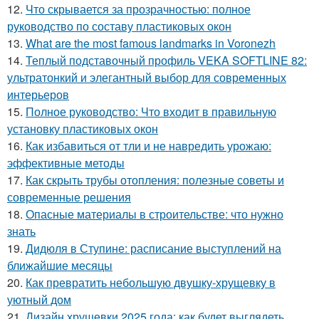
12.
Что скрывается за прозрачностью: полное
руководство по составу пластиковых окон
13.
What are the most famous landmarks in Voronezh
14.
Теплый подставочный профиль VEKA SOFTLINE 82:
ультратонкий и элегантный выбор для современных
интерьеров
15.
Полное руководство: Что входит в правильную
установку пластиковых окон
16.
Как избавиться от тли и не навредить урожаю:
эффективные методы
17.
Как скрыть трубы отопления: полезные советы и
современные решения
18.
Опасные материалы в строительстве: что нужно
знать
19.
Дидюля в Ступине: расписание выступлений на
ближайшие месяцы
20.
Как превратить небольшую двушку-хрущевку в
уютный дом
21.
Дизайн хрущевки 2025 года: как будет выглядеть