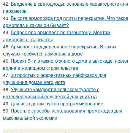
42.
Введение в светодиоды: основные характеристики и
параметры
43.
Высота армопояса под плиты перекрытия. Что такое
армопояс и каким он бывает?
44.
Вопрос про армопояс по газобетону. Монтаж
армопояса - варианты
45.
Армопояс под деревянное перекрытие. В каких
случаях требуется армопояс в доме
46.
Проект 5-ти этажного жилого дома в автокаде: новая
волна в жилищном строительстве
47.
30 простых и эффективных лайфхаков для
улучшения домашнего уюта
48.
Улучшите комфорт в сельском туалете с
интеллектуальной подсветкой для унитаза
49.
Для чего детям нужно программирование
50.
Простые способы использования промокодов для
максимальной экономии