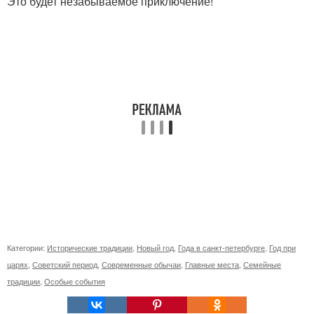
Это будет незабываемое приключение!
Категории:
Исторические традиции
,
Новый год
,
Года в санкт-петербурге
,
Год при
царях
,
Советский период
,
Современные обычаи
,
Главные места
,
Семейные
традиции
,
Особые события