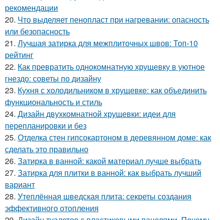
рекомендации
20.
Что выделяет пенопласт при нагревании: опасность
или безопасность
21.
Лучшая затирка для межплиточных швов: Топ-10
рейтинг
22.
Как превратить однокомнатную хрущевку в уютное
гнездо: советы по дизайну
23.
Кухня с холодильником в хрущевке: как объединить
функциональность и стиль
24.
Дизайн двухкомнатной хрущевки: идеи для
перепланировки и без
25.
Отделка стен гипсокартоном в деревянном доме: как
сделать это правильно
26.
Затирка в ванной: какой материал лучше выбрать
27.
Затирка для плитки в ванной: как выбрать лучший
вариант
28.
Утеплённая шведская плита: секреты создания
эффективного отопления
29.
Дизайн туалетов с пластиковыми панелями. Почему