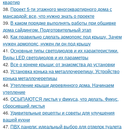
квартир
38.
Проект 5-ти этажного многоквартирного дома с
мансардой: все, что нужно знать о проекте
39.
В каком порядке выполнять работы при обшивке
дома сайдингом. Подготовительный этап
40.
Как правильно сделать армопояс под крышу. Зачем
нужен армопояс, нужен ли он под крышу
41.
Основные типы светодиодов и их характеристики.
Виды LED светодиодов и их параметры
42.
Все о конеке крыши: от знакомства до установки
43.
Установка конька на металлочерепицу. Устройство
конька металлочерепицы
44.
Утепление крыши деревянного дома. Начинаем
утепление
45.
ОСЫПАЮТСЯ листья у фикуса, что делать. Фикус,
сбросивший листья
46.
Удивительные рецепты и советы для улучшения
вашей кухни
47.
ПВХ панели: идеальный выбор для отделок туалета