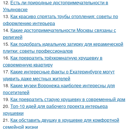
12.
Есть ли природные достопримечательности в
Ульяновске
13.
Как красиво спрятать трубы отопления: советы по
оформлению интерьера
14.
Какие достопримечательности Москвы связаны с
религией
15.
Как подобрать идеальную затирку для керамической
плитки: советы профессионалов
16.
Как превратить трёхкомнатную хрущевку в
современную квартиру
17.
Какие интересные факты о Екатеринбурге могут
удивить даже местных жителей
18.
Какие музеи Воронежа наиболее интересны для
посетителей
19.
Как превратить старую хрущевку в современный дом
20.
Топ-10 идей для рабочего проекта интерьера
хрущевки
21.
Как обставить двушку в хрущевке для комфортной
семейной жизни