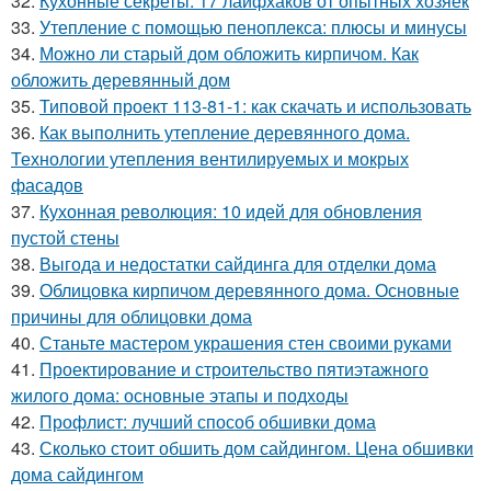
32.
Кухонные секреты: 17 лайфхаков от опытных хозяек
33.
Утепление с помощью пеноплекса: плюсы и минусы
34.
Можно ли старый дом обложить кирпичом. Как
обложить деревянный дом
35.
Типовой проект 113-81-1: как скачать и использовать
36.
Как выполнить утепление деревянного дома.
Технологии утепления вентилируемых и мокрых
фасадов
37.
Кухонная революция: 10 идей для обновления
пустой стены
38.
Выгода и недостатки сайдинга для отделки дома
39.
Облицовка кирпичом деревянного дома. Основные
причины для облицовки дома
40.
Станьте мастером украшения стен своими руками
41.
Проектирование и строительство пятиэтажного
жилого дома: основные этапы и подходы
42.
Профлист: лучший способ обшивки дома
43.
Сколько стоит обшить дом сайдингом. Цена обшивки
дома сайдингом