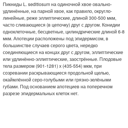
Пикниды L. seditiosum на одиночной хвое овально-
удлинённые, на парной хвое, как правило, округло-
линейные, реже эллиптические, длиной 300-500 мкм,
часто сливающиеся (в цепочку) друг с другом. Конидии
одноклеточные, бесцветные, цилиндрические длиной 6-8
мкм. Апотеции расположены под эпидермисом, в
большинстве случаев серого цвета, нередко
соединяющиеся на концах друг с другом, эллиптические
или удлинённо-эллиптические, заострённые. Плодовые
тела размером (901-1281) х (435-554) мкм, при
созревании раскрывающиеся продольной щелью,
окаймлённой серо-голубыми или грязно-зелёными
губами. Под основанием апотециев на поперечном
разрезе эпидермальных клеток нет.