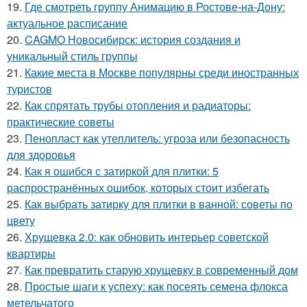
19.
Где смотреть группу Анимацию в Ростове-на-Дону:
актуальное расписание
20.
CAGMO Новосибирск: история создания и
уникальный стиль группы
21.
Какие места в Москве популярны среди иностранных
туристов
22.
Как спрятать трубы отопления и радиаторы:
практические советы
23.
Пенопласт как утеплитель: угроза или безопасность
для здоровья
24.
Как я ошибся с затиркой для плитки: 5
распространённых ошибок, которых стоит избегать
25.
Как выбрать затирку для плитки в ванной: советы по
цвету
26.
Хрущевка 2.0: как обновить интерьер советской
квартиры
27.
Как превратить старую хрущевку в современный дом
28.
Простые шаги к успеху: как посеять семена флокса
метельчатого