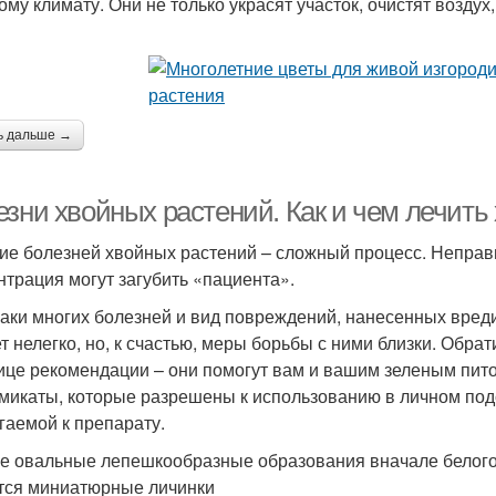
му климату. Они не только украсят участок, очистят воздух,
ь дальше →
езни хвойных растений. Как и чем лечить
ие болезней хвойных растений – сложный процесс. Неправ
нтрация могут загубить «пациента».
аки многих болезней и вид повреждений, нанесенных вредит
т нелегко, но, к счастью, меры борьбы с ними близки. Обра
ице рекомендации – они помогут вам и вашим зеленым пито
микаты, которые разрешены к использованию в личном подс
гаемой к препарату.
е овальные лепешкообразные образо­вания вначале белого,
тся миниатюрные личинки