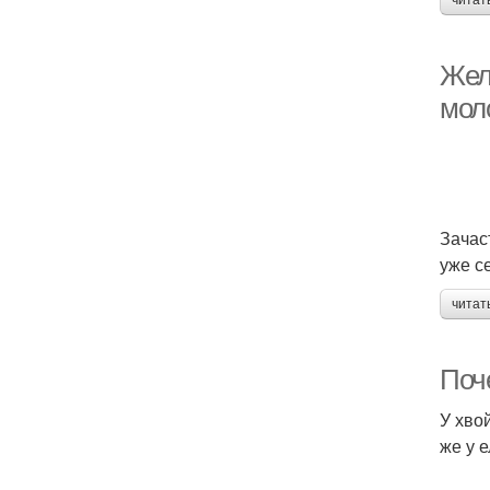
читат
Желт
мол
Зачас
уже с
читат
Поч
У хво
же у 