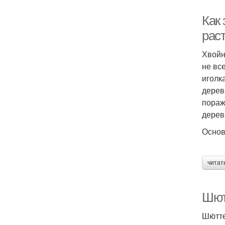
Как
рас
Хвойн
не вс
иголк
дерев
пораж
дерев
Основ
читат
Шют
Шю́тт