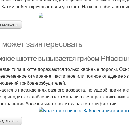
. Затем побег скручивается и усыхает. На коре побега возни
ь дальше →
 может заинтересовать
жное шютте вызывается грибом Phlacidium
нями типа шютте поражаются только хвойные породы. Осн
евременное отмирание, частичное или полное опадение хв
ношений грибов-возбудителей.
чается в насаждениях разного возраста, но ущерб причиняе
 приводит к ослаблению и отмиранию сеянцев, снижению ко
остранение болезни часто носит характер эпифитотии.
ь дальше →