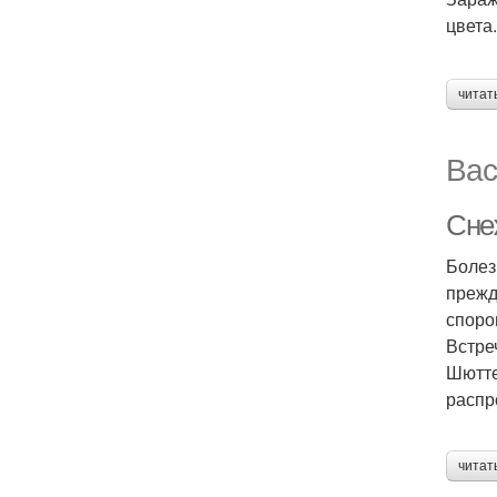
цвета
читат
Вас
Сне
Болез
прежд
споро
Встре
Шютте
распр
читат