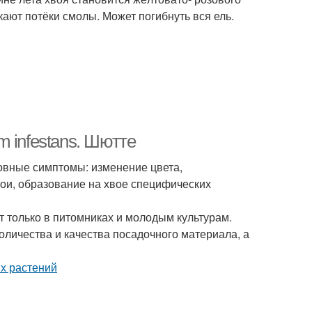
кают потёки смолы. Может погибнуть вся ель.
 infestans. Шютте
овные симптомы: изменение цвета,
ои, образование на хвое специфических
т только в питомниках и молодым культурам.
личества и качества посадочного материала, а