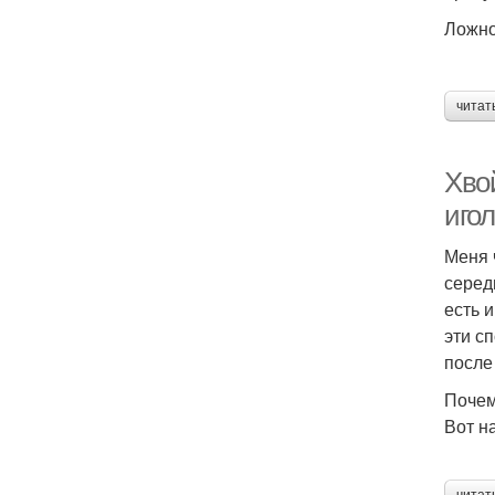
Ложн
читат
Хво
игол
Меня 
серед
есть 
эти с
после
Почем
Вот н