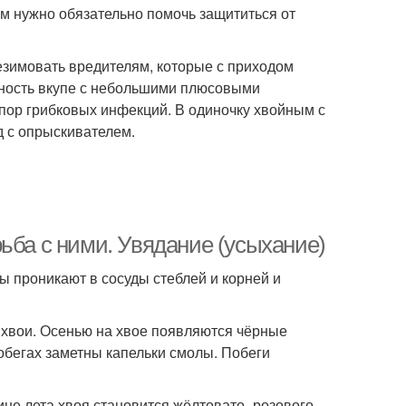
м нужно обязательно помочь защититься от
езимовать вредителям, которые с приходом
ность вкупе с небольшими плюсовыми
пор грибковых инфекций. В одиночку хвойным с
д с опрыскивателем.
ьба с ними. Увядание (усыхание)
ы проникают в сосуды стеблей и корней и
 хвои. Осенью на хвое появляются чёрные
обегах заметны капельки смолы. Побеги
не лета хвоя становится жёлтовато- розового