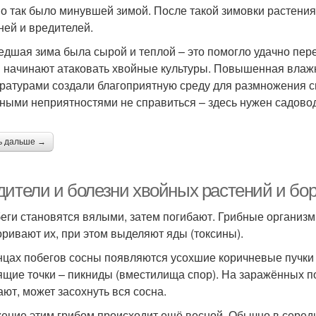
о так было минувшей зимой. После такой зимовки растения
ней и вредителей.
дшая зима была сырой и теплой – это помогло удачно пер
 начинают атаковать хвойные культуры. Повышенная влаж
ратурами создали благоприятную среду для размножения с
ными неприятностями не справиться – здесь нужен садово
ь дальше →
дители и болезни хвойных растений и бор
еги становятся вялыми, затем погибают. Грибные организм
оривают их, при этом выделяют яды (токсины).
нцах побегов сосны появляются усохшие коричневые пучки
ящие точки – пикниды (вместилища спор). На заражённых п
ают, может засохнуть вся сосна.
ение этим грибом происходит ещё весной. Обычно в середи