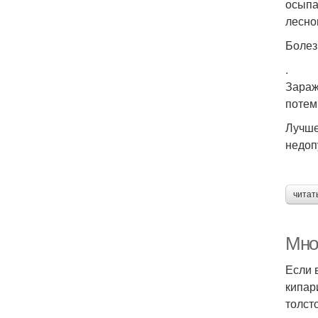
осыпа
лесно
Болез
.
Зараж
потем
Лучше
недоп
читат
Мно
Если 
кипар
толст