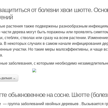
 защититься от болезни хвои шютте. Осн
тений
ые растения также подвержены разнообразным инфекциям.
е части дерева могут быть поражены или проявлять симпто
ах, стеблях, стволах или сразу на всем растении. Изменен
а. В некоторых случаях в самом начале инфицирования де
енные участки. Но такие меры малоэффективны, и чаще вс
а.
ные заболевания, с которыми необходимо незамедлительно
ь дальше →
те обыкновенное на сосне. Шютте (болез
е — группа заболеваний хвойных деревьев . Вызывается г