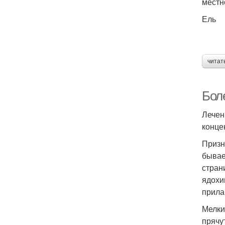
местно
Ель
читат
Бол
Лечен
конце
Призн
бывае
стран
ядохи
прила
Мелки
прячу