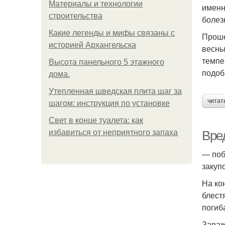
Материалы и технологии
именн
строительства
болез
Какие легенды и мифы связаны с
Проше
историей Архангельска
весны
темпе
Высота панельного 5 этажного
подоб
дома.
Утепленная шведская плита шаг за
читат
шагом: инструкция по установке
Свет в конце туалета: как
избавиться от неприятного запаха
Вре
— поб
закуп
На ко
блест
погиб
Зараж