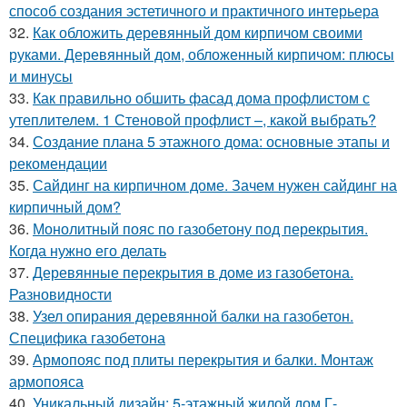
способ создания эстетичного и практичного интерьера
32.
Как обложить деревянный дом кирпичом своими
руками. Деревянный дом, обложенный кирпичом: плюсы
и минусы
33.
Как правильно обшить фасад дома профлистом с
утеплителем. 1 Стеновой профлист –, какой выбрать?
34.
Создание плана 5 этажного дома: основные этапы и
рекомендации
35.
Сайдинг на кирпичном доме. Зачем нужен сайдинг на
кирпичный дом?
36.
Монолитный пояс по газобетону под перекрытия.
Когда нужно его делать
37.
Деревянные перекрытия в доме из газобетона.
Разновидности
38.
Узел опирания деревянной балки на газобетон.
Специфика газобетона
39.
Армопояс под плиты перекрытия и балки. Монтаж
армопояса
40.
Уникальный дизайн: 5-этажный жилой дом Г-