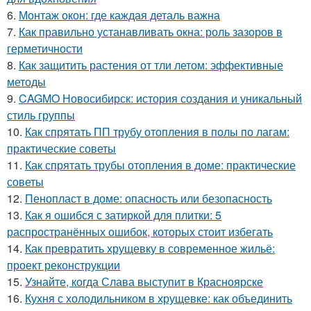
6.
Монтаж окон: где каждая деталь важна
7.
Как правильно устанавливать окна: роль зазоров в
герметичности
8.
Как защитить растения от тли летом: эффективные
методы
9.
CAGMO Новосибирск: история создания и уникальный
стиль группы
10.
Как спрятать ПП трубу отопления в полы по лагам:
практические советы
11.
Как спрятать трубы отопления в доме: практические
советы
12.
Пенопласт в доме: опасность или безопасность
13.
Как я ошибся с затиркой для плитки: 5
распространённых ошибок, которых стоит избегать
14.
Как превратить хрущевку в современное жильё:
проект реконструкции
15.
Узнайте, когда Слава выступит в Красноярске
16.
Кухня с холодильником в хрущевке: как объединить