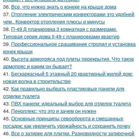
36.
Все, что нужно знать о конеке на крыше дома
37.
Отопление электрическим конвекторами это удобней
чем.. Конвектор отопления плюсы и минусы
38.
П-49 Д планировка 3 комнатная с размерами.
Типовая серия дома II-49 с планировками квартир
39.
Профессиональное сращивание стропил и установка
конек крыши
40.
Высота армопояса под плиты перекрытия. Что такое
армопояс и каким он бывает?
41.
Бескаркасный 5 этажный 20 квартирный жилой дом:
новая волна в строительстве
42.
Как правильно выбрать пластиковые панели для
отделки туалета
43.
ПВХ панели: идеальный выбор для отделок туалета
44.
Пеноплекс: что это и зачем он нужен
45.
Основные принципы севооборота и смешанных
посадок: как увеличить урожайность и сохранить почву
46.
Все о затирке для плитки. Разновидности затирочной