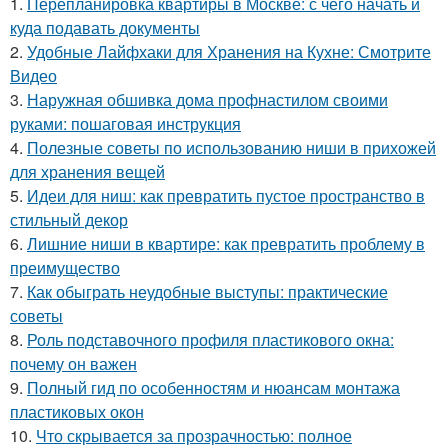
1.
Перепланировка квартиры в Москве: с чего начать и
куда подавать документы
2.
Удобные Лайфхаки для Хранения на Кухне: Смотрите
Видео
3.
Наружная обшивка дома профнастилом своими
руками: пошаговая инструкция
4.
Полезные советы по использованию ниши в прихожей
для хранения вещей
5.
Идеи для ниш: как превратить пустое пространство в
стильный декор
6.
Лишние ниши в квартире: как превратить проблему в
преимущество
7.
Как обыграть неудобные выступы: практические
советы
8.
Роль подставочного профиля пластикового окна:
почему он важен
9.
Полный гид по особенностям и нюансам монтажа
пластиковых окон
10.
Что скрывается за прозрачностью: полное