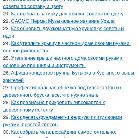
советы по составу и цвету
21.
Как выбрать затирку для плитки: советы по цвету
22.
CAGMO Пермь: Музыкальное явление Урала
23.
Как обновить двухкомнатную хрущёвку: советы и
идеи
24.
Как утеплить крышу в частном доме своими руками:
полное руководство
25.
Утепление крыши частного дома своими руками:
основные принципы и инструменты
26.
Афиша концертов группы Бутырка в Кургане: отзывы
зрителей
27.
Профессиональная обрезка под гипсокартон из
деревянного бруска: все, что нужно знать
28.
Как правильно прикрепить гипсокартон к
деревянному потолку
29.
Как сделать фундамент-шведскую плиту своими
руками: простой способ
30.
Как собрать металлосайдинг самостоятельно: