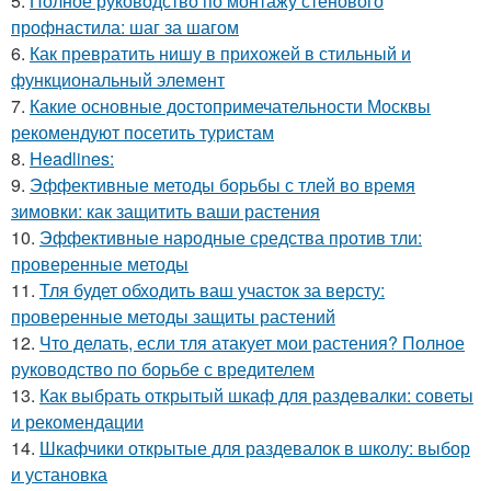
5.
Полное руководство по монтажу стенового
профнастила: шаг за шагом
6.
Как превратить нишу в прихожей в стильный и
функциональный элемент
7.
Какие основные достопримечательности Москвы
рекомендуют посетить туристам
8.
Headlines:
9.
Эффективные методы борьбы с тлей во время
зимовки: как защитить ваши растения
10.
Эффективные народные средства против тли:
проверенные методы
11.
Тля будет обходить ваш участок за версту:
проверенные методы защиты растений
12.
Что делать, если тля атакует мои растения? Полное
руководство по борьбе с вредителем
13.
Как выбрать открытый шкаф для раздевалки: советы
и рекомендации
14.
Шкафчики открытые для раздевалок в школу: выбор
и установка