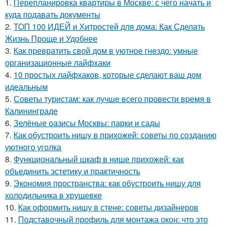
1.
Перепланировка квартиры в Москве: с чего начать и
куда подавать документы
2.
ТОП 100 ИДЕЙ и Хитростей для дома: Как Сделать
Жизнь Проще и Удобнее
3.
Как превратить свой дом в уютное гнездо: умные
организационные лайфхаки
4.
10 простых лайфхаков, которые сделают ваш дом
идеальным
5.
Советы туристам: как лучше всего провести время в
Калининграде
6.
Зелёные оазисы Москвы: парки и сады
7.
Как обустроить нишу в прихожей: советы по созданию
уютного уголка
8.
Функциональный шкаф в нише прихожей: как
объединить эстетику и практичность
9.
Экономия пространства: как обустроить нишу для
холодильника в хрущевке
10.
Как оформить нишу в стене: советы дизайнеров
11.
Подставочный профиль для монтажа окон: что это