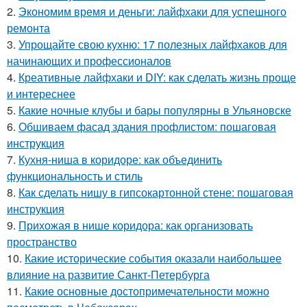
2.
Экономим время и деньги: лайфхаки для успешного
ремонта
3.
Упрощайте свою кухню: 17 полезных лайфхаков для
начинающих и профессионалов
4.
Креативные лайфхаки и DIY: как сделать жизнь проще
и интереснее
5.
Какие ночные клубы и бары популярны в Ульяновске
6.
Обшиваем фасад здания профлистом: пошаговая
инструкция
7.
Кухня-ниша в коридоре: как объединить
функциональность и стиль
8.
Как сделать нишу в гипсокартонной стене: пошаговая
инструкция
9.
Прихожая в нише коридора: как организовать
пространство
10.
Какие исторические события оказали наибольшее
влияние на развитие Санкт-Петербурга
11.
Какие основные достопримечательности можно