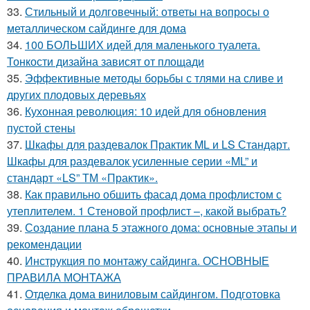
33.
Стильный и долговечный: ответы на вопросы о
металлическом сайдинге для дома
34.
100 БОЛЬШИХ идей для маленького туалета.
Тонкости дизайна зависят от площади
35.
Эффективные методы борьбы с тлями на сливе и
других плодовых деревьях
36.
Кухонная революция: 10 идей для обновления
пустой стены
37.
Шкафы для раздевалок Практик ML и LS Стандарт.
Шкафы для раздевалок усиленные серии «ML” и
стандарт «LS” ТМ «Практик».
38.
Как правильно обшить фасад дома профлистом с
утеплителем. 1 Стеновой профлист –, какой выбрать?
39.
Создание плана 5 этажного дома: основные этапы и
рекомендации
40.
Инструкция по монтажу сайдинга. ОСНОВНЫЕ
ПРАВИЛА МОНТАЖА
41.
Отделка дома виниловым сайдингом. Подготовка