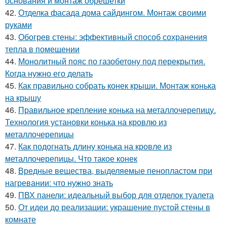
основания и монтаж обрешетки
42.
Отделка фасада дома сайдингом. Монтаж своими
руками
43.
Обогрев стены: эффективный способ сохранения
тепла в помещении
44.
Монолитный пояс по газобетону под перекрытия.
Когда нужно его делать
45.
Как правильно собрать конек крыши. Монтаж конька
на крышу
46.
Правильное крепление конька на металлочерепицу.
Технология установки конька на кровлю из
металлочерепицы
47.
Как подогнать длину конька на кровле из
металлочерепицы. Что такое конек
48.
Вредные вещества, выделяемые пенопластом при
нагревании: что нужно знать
49.
ПВХ панели: идеальный выбор для отделок туалета
50.
От идеи до реализации: украшение пустой стены в
комнате