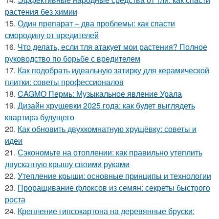
растения без химии
15.
Один препарат – два проблемы: как спасти
смородину от вредителей
16.
Что делать, если тля атакует мои растения? Полное
руководство по борьбе с вредителем
17.
Как подобрать идеальную затирку для керамической
плитки: советы профессионалов
18.
CAGMO Пермь: Музыкальное явление Урала
19.
Дизайн хрущевки 2025 года: как будет выглядеть
квартира будущего
20.
Как обновить двухкомнатную хрущёвку: советы и
идеи
21.
Сэкономьте на отоплении: как правильно утеплить
двускатную крышу своими руками
22.
Утепление крыши: основные принципы и технологии
23.
Проращивание флоксов из семян: секреты быстрого
роста
24.
Крепление гипсокартона на деревянные бруски: