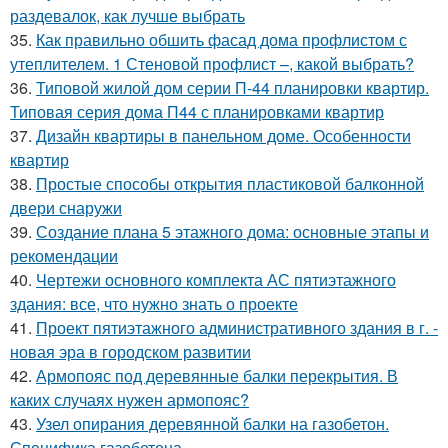
раздевалок, как лучше выбрать
35.
Как правильно обшить фасад дома профлистом с
утеплителем. 1 Стеновой профлист –, какой выбрать?
36.
Типовой жилой дом серии П-44 планировки квартир.
Типовая серия дома П44 с планировками квартир
37.
Дизайн квартиры в панельном доме. Особенности
квартир
38.
Простые способы открытия пластиковой балконной
двери снаружи
39.
Создание плана 5 этажного дома: основные этапы и
рекомендации
40.
Чертежи основного комплекта АС пятиэтажного
здания: все, что нужно знать о проекте
41.
Проект пятиэтажного административного здания в г. -
новая эра в городском развитии
42.
Армопояс под деревянные балки перекрытия. В
каких случаях нужен армопояс?
43.
Узел опирания деревянной балки на газобетон.
Специфика газобетона