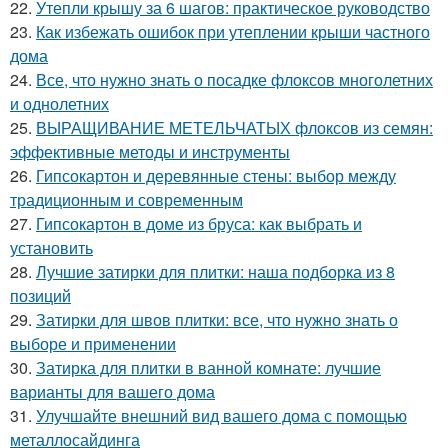
22.
Утепли крышу за 6 шагов: практическое руководство
23.
Как избежать ошибок при утеплении крыши частного
дома
24.
Все, что нужно знать о посадке флоксов многолетних
и однолетних
25.
ВЫРАЩИВАНИЕ МЕТЕЛЬЧАТЫХ флоксов из семян:
эффективные методы и инструменты
26.
Гипсокартон и деревянные стены: выбор между
традиционным и современным
27.
Гипсокартон в доме из бруса: как выбрать и
установить
28.
Лучшие затирки для плитки: наша подборка из 8
позиций
29.
Затирки для швов плитки: все, что нужно знать о
выборе и применении
30.
Затирка для плитки в ванной комнате: лучшие
варианты для вашего дома
31.
Улучшайте внешний вид вашего дома с помощью
металлосайдинга