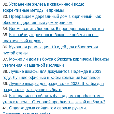
32.
Устранение железа в скважинной воде:
эффективные методы и приемы
33.
Превращаем деревянный дом в кирпичный. Как
обложить деревянный дом кирпичом
34.
Время варить брокколи: 5 проверенных рецептов
35.
Как найти укороченные боковые побеги сосны:
практический подход
36.
Кухонная революция: 10 идей для обновления
пустой стены
37.
Можно ли дом из бруса обложить кирпичом. Нюансы
утепления и защитной изоляции
38.
Лучшие шкафы для документов Надежда в 2023
году. Лучшие офисные шкафы компании Komandor
39.
Лучшие шкафы для раздевалок 2023. Шкафы для
раздевалок, как лучше выбрать
40.
Как правильно обшить фасад дома профлистом с
утеплителем. 1 Стеновой профлист –, какой выбрать?
41.
Отделка дома сайдингом своими руками.
Подготовительные работы