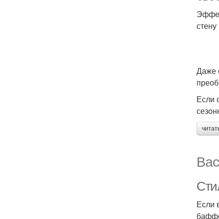
Эффек
стену
Даже 
преоб
Если 
сезонн
читат
Вас
Сти
Если 
баффе