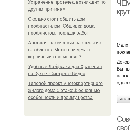
ЧЕМ 
Устранение протечек, возникших по
другим причинам
кру
Сколько стоит обшить дом
профнастилом. Обшивка дома
профлистом: порядок работ
Армопояс из кирпича на стены из
Мало 
газоблоков. Можно ли делать
покле
кирпичный сейсмопояс?
Декор
Удобные Лайфхаки для Хранения
Вы пр
на Кухне: Смотрите Видео
испол
одног
Типовой проект многоквартирного
жилого дома 5 этажей: основные
особенности и преимущества
читат
Сов
сво