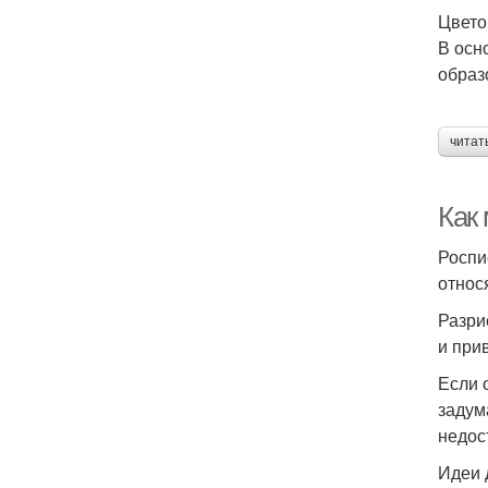
Цвето
В осн
образ
читат
Как 
Роспи
относ
Разри
и при
Если 
задум
недос
Идеи 