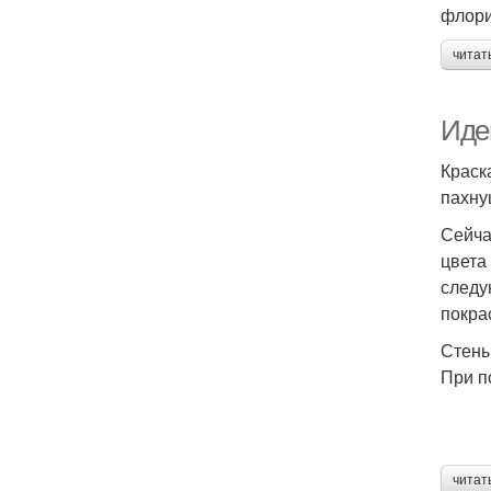
флори
читат
Идеи
Краск
пахну
Сейча
цвета
следу
покра
Стены
При п
читат