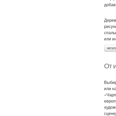
добав
Дерев
рисун
спаль
или и
читат
От и
Выбир
или н
«Чарл
европ
худож
сценк