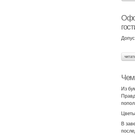
Офо
гос
Допус
читат
Чем 
Из бу
Правд
попол
Цветы
В зав
после