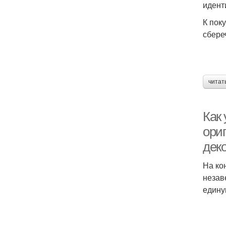
идент
К пок
сбере
читат
Как 
ори
дек
На ко
незав
едину