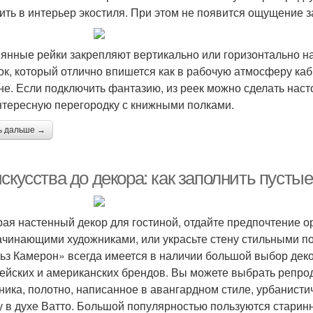
ить в интерьер экостиля. При этом не появится ощущение 
янные рейки закрепляют вертикально или горизонтально на
ок, который отлично впишется как в рабочую атмосферу каби
не. Если подключить фантазию, из реек можно сделать наст
нтересную перегородку с книжными полками.
ь дальше →
скусства до декора: как заполнить пусты
ая настенный декор для гостиной, отдайте предпочтение 
ачинающими художниками, или украсьте стену стильными п
ьз Камерон» всегда имеется в наличии большой выбор деко
ейских и американских брендов. Вы можете выбрать репро
ника, полотно, написанное в авангардном стиле, урбанист
у в духе Ватто. Большой популярностью пользуются старин