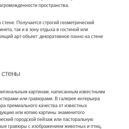
загроможденности пространства.
 стене. Получается строгий геометрический
нета, так и в зону отдыха в гостиной или
оящий арт-объект: декоративное панно на стене
е стены
оригинальным картинам, написанным известными
остерами или гравюрами. В галерее интерьера
ра премиального качества от известных
дукцию или копию картины знаменитого
ический городской пейзаж или пасторальную
ные гравюры с изображением животных и птиц,