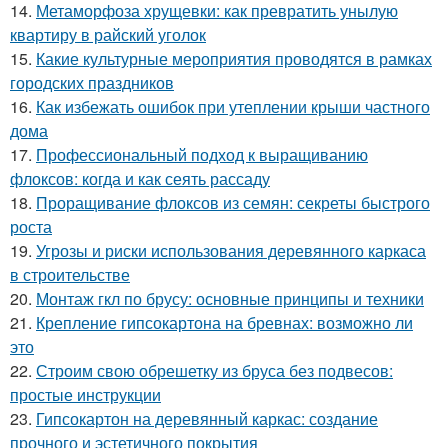
14.
Метаморфоза хрущевки: как превратить унылую
квартиру в райский уголок
15.
Какие культурные мероприятия проводятся в рамках
городских праздников
16.
Как избежать ошибок при утеплении крыши частного
дома
17.
Профессиональный подход к выращиванию
флоксов: когда и как сеять рассаду
18.
Проращивание флоксов из семян: секреты быстрого
роста
19.
Угрозы и риски использования деревянного каркаса
в строительстве
20.
Монтаж гкл по брусу: основные принципы и техники
21.
Крепление гипсокартона на бревнах: возможно ли
это
22.
Строим свою обрешетку из бруса без подвесов:
простые инструкции
23.
Гипсокартон на деревянный каркас: создание
прочного и эстетичного покрытия