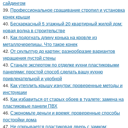
сайдингом
39.
Профессиональное сращивание стропил и установка
конек крыши
40.
Бескаркасный 5 этажный 20 квартирный жилой дом:
новая волна в строительстве
41.
Как подогнать длину конька на кровле из
металлочерепицы. Что такое конек
42.
От скульптур до картин: разнообразие вариантов
украшения пустой стены
43.
Станьте экспертом по отделке кухни пластиковыми
панелями: простой способ сделать вашу кухню
привлекательной и удобной
44.
Как утеплить крышу изнутри: проверенные методы и
инструкции
45.
Как избавиться от старых обоев в туалете: замена на
пластиковые панели ПВХ
46.
Сэкономьте деньги и время: проверенные способы
постройки дома
47.
Не открывается пластиковая дверь с замком: