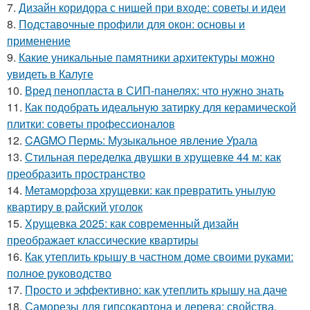
7.
Дизайн коридора с нишей при входе: советы и идеи
8.
Подставочные профили для окон: основы и
применение
9.
Какие уникальные памятники архитектуры можно
увидеть в Калуге
10.
Вред пенопласта в СИП-панелях: что нужно знать
11.
Как подобрать идеальную затирку для керамической
плитки: советы профессионалов
12.
CAGMO Пермь: Музыкальное явление Урала
13.
Стильная переделка двушки в хрущевке 44 м: как
преобразить пространство
14.
Метаморфоза хрущевки: как превратить унылую
квартиру в райский уголок
15.
Хрущевка 2025: как современный дизайн
преображает классические квартиры
16.
Как утеплить крышу в частном доме своими руками:
полное руководство
17.
Просто и эффективно: как утеплить крышу на даче
18.
Саморезы для гипсокартона и дерева: свойства,