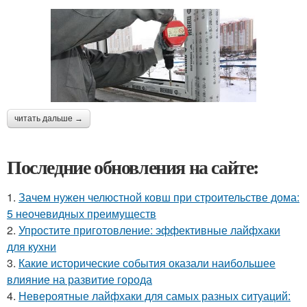
читать дальше →
Последние обновления на сайте:
1.
Зачем нужен челюстной ковш при строительстве дома:
5 неочевидных преимуществ
2.
Упростите приготовление: эффективные лайфхаки
для кухни
3.
Какие исторические события оказали наибольшее
влияние на развитие города
4.
Невероятные лайфхаки для самых разных ситуаций: