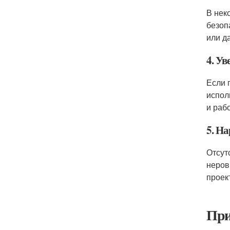
В нек
безоп
или д
4. Ув
Если 
испол
и раб
5. Н
Отсут
неров
проек
При