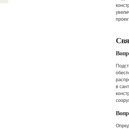
конст
увели
проек
Свя
Вопро
Подст
обесп
распр
в сан
конст
соору
Вопр
Опред