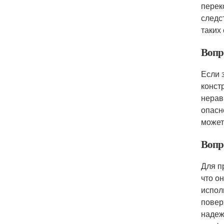
перек
следс
таких
Вопр
Если 
конст
нерав
опасн
может
Вопр
Для п
что о
испол
повер
надеж