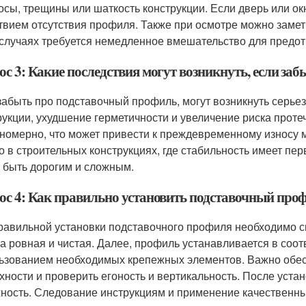
осы, трещины или шаткость конструкции. Если дверь или ок
твием отсутствия профиля. Также при осмотре можно замет
 случаях требуется немедленное вмешательство для предо
ос 3: Какие последствия могут возникнуть, если за
забыть про подставочный профиль, могут возникнуть серье
рукции, ухудшение герметичности и увеличение риска проте
номерно, что может привести к преждевременному износу 
о в строительных конструкциях, где стабильность имеет пер
 быть дорогим и сложным.
ос 4: Как правильно установить подставочный про
равильной установки подставочного профиля необходимо с
на ровная и чистая. Далее, профиль устанавливается в соо
ьзованием необходимых крепежных элементов. Важно обес
хности и проверить егоность и вертикальность. После уста
ность. Следование инструкциям и применение качественны