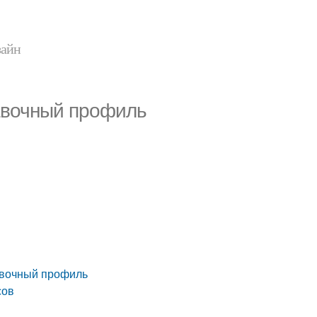
зайн
тавочный профиль
тавочный профиль
сов