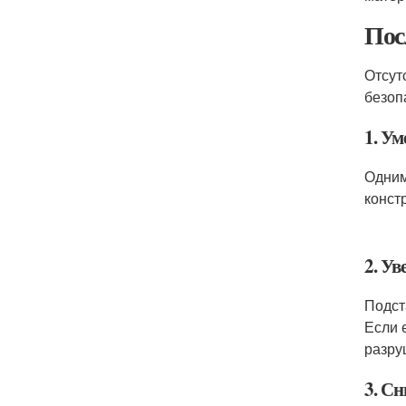
Пос
Отсут
безоп
1. У
Одним
конст
2. У
Подст
Если 
разру
3. С