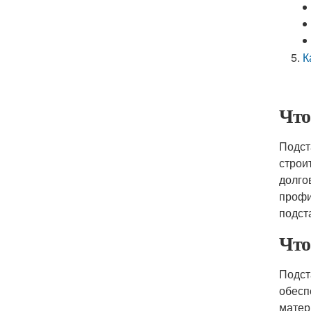
К
Что
Подст
строи
долго
профи
подст
Что
Подст
обесп
матер