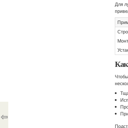
Для л
приве
При
Стро
Мон
Уста
Как
Чтобы
неско
Тща
Исп
Про
⇦
При
Подст