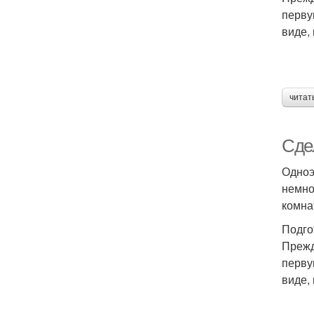
перву
виде, 
читат
Сдел
Одноэ
немно
комна
Подго
Прежд
перву
виде, 