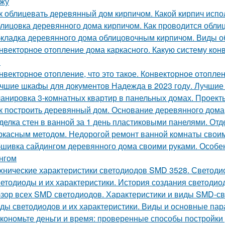
жу
к облицевать деревянный дом кирпичом. Какой кирпич испо
лицовка деревянного дома кирпичом. Как проводится обли
кладка деревянного дома облицовочным кирпичом. Виды о
нвекторное отопление дома каркасного. Какую систему кон
?
нвекторное отопление, что это такое. Конвекторное отопле
чшие шкафы для документов Надежда в 2023 году. Лучши
анировка 3-комнатных квартир в панельных домах. Проект
к построить деревянный дом. Основание деревянного дома
делка стен в ванной за 1 день пластиковыми панелями. От
ркасным методом. Недорогой ремонт ванной комнаты свои
шивка сайдингом деревянного дома своими руками. Особе
нгом
хнические характеристики светодиодов SMD 3528. Светоди
етодиоды и их характеристики. История создания светодио
зор всех SMD светодиодов. Характеристики и виды SMD-с
ды светодиодов и их характеристики. Виды и основные па
кономьте деньги и время: проверенные способы постройки