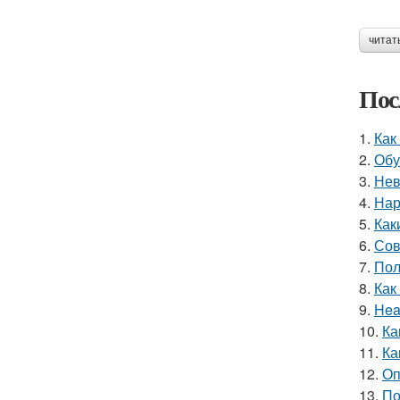
читат
Пос
1.
Как
2.
Обу
3.
Нев
4.
Нар
5.
Как
6.
Сов
7.
Пол
8.
Как
9.
Hea
10.
Ка
11.
Ка
12.
Оп
13.
По