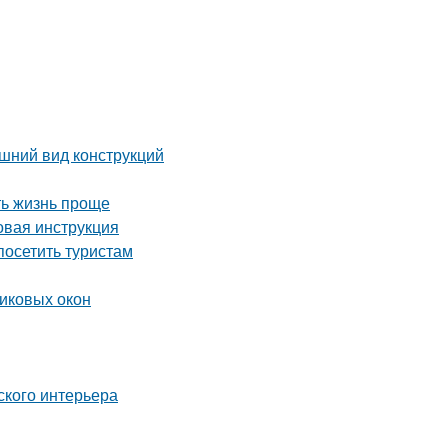
шний вид конструкций
ть жизнь проще
вая инструкция
осетить туристам
тиковых окон
ского интерьера