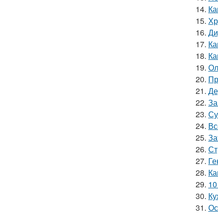
14.
Ка
15.
Хр
16.
Ди
17.
Ка
18.
Ка
19.
Ол
20.
Пр
21.
Де
22.
За
23.
Су
24.
Вс
25.
За
26.
Ст
27.
Ге
28.
Ка
29.
10
30.
Ку
31.
Ос