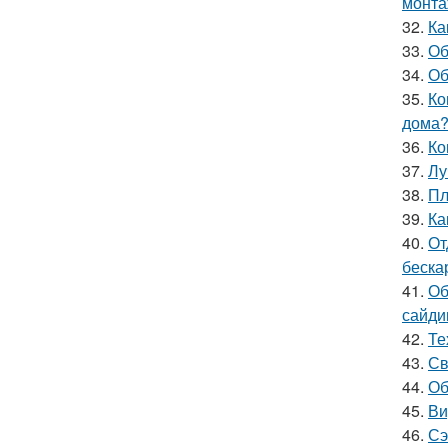
монта
32.
Ка
33.
Об
34.
Об
35.
Ко
дома
36.
Ко
37.
Лу
38.
Пл
39.
Ка
40.
От
беска
41.
Об
сайди
42.
Те
43.
Св
44.
Об
45.
Ви
46.
Сэ