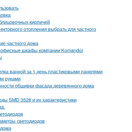
льзовать
цовка
блицовочных кирпичей
векторного отопления выбрать для частного
ние частного дома
е офисные шкафы компании Komandor
ы
делка ванной за 1 день пластиковыми панелями
ми руками
нности обшивки фасада деревянного дома
оды SMD 3528 и их характеристики
да.
ветодиодов
раметры светодиодов
 дома