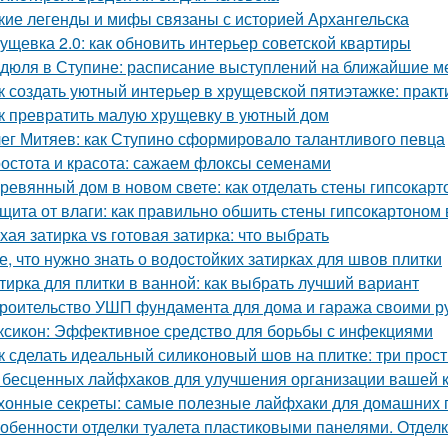
кие легенды и мифы связаны с историей Архангельска
ущевка 2.0: как обновить интерьер советской квартиры
дюля в Ступине: расписание выступлений на ближайшие 
к создать уютный интерьер в хрущевской пятиэтажке: практ
к превратить малую хрущевку в уютный дом
ег Митяев: как Ступино сформировало талантливого певца
остота и красота: сажаем флоксы семенами
ревянный дом в новом свете: как отделать стены гипсокар
щита от влаги: как правильно обшить стены гипсокартоном
хая затирка vs готовая затирка: что выбрать
е, что нужно знать о водостойких затирках для швов плитки
тирка для плитки в ванной: как выбрать лучший вариант
роительство УШП фундамента для дома и гаража своими р
ксикон: Эффективное средство для борьбы с инфекциями
к сделать идеальный силиконовый шов на плитке: три прос
 бесценных лайфхаков для улучшения организации вашей 
хонные секреты: самые полезные лайфхаки для домашних 
обенности отделки туалета пластиковыми панелями. Отделк