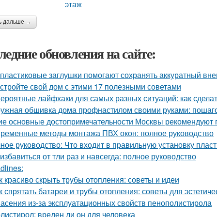
ь дальше →
ледние обновления на сайте:
 пластиковые заглушки помогают сохранять аккуратный вне
стройте свой дом с этими 17 полезными советами
ероятные лайфхаки для самых разных ситуаций: как сдела
ужная обшивка дома профнастилом своими руками: пошаго
ие основные достопримечательности Москвы рекомендуют п
ременные методы монтажа ПВХ окон: полное руководство
ное руководство: Что входит в правильную установку плас
 избавиться от тли раз и навсегда: полное руководство
dlines:
к красиво скрыть трубы отопления: советы и идеи
к спрятать батареи и трубы отопления: советы для эстетиче
асения из-за эксплуатационных свойств пенополистирола
листирол: вреден ли он для человека