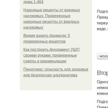
дома 1-464
Народные рецепты от вредных
Подго
насекомых. Проверенные
Прежд
народные рецепты от вредных
перву
насекомых
виде, 
Время варить брокколи: 5
проверенных рецептов
Как построить фундамент УШП
своими руками: проверенные
читат
советы и рекомендации
Пеноплекс: опасность для здоровья
Втор
или безопасная альтернатива
Одноэ
немно
комна
Подго
Прежд