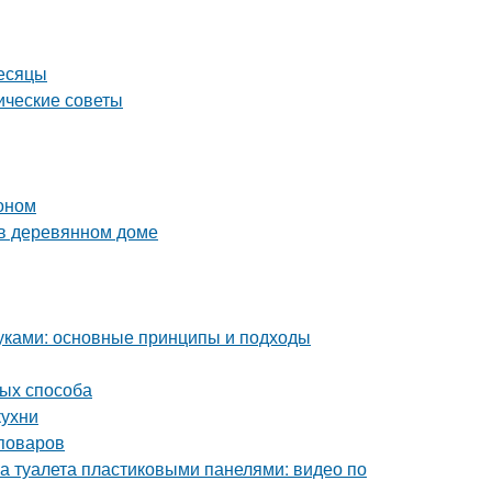
месяцы
ические советы
тоном
 в деревянном доме
уками: основные принципы и подходы
тых способа
кухни
поваров
а туалета пластиковыми панелями: видео по