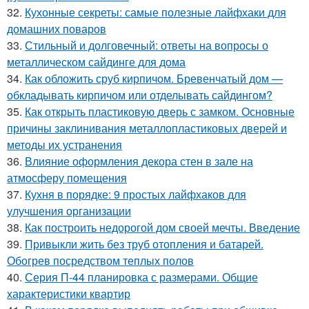
32.
Кухонные секреты: самые полезные лайфхаки для
домашних поваров
33.
Стильный и долговечный: ответы на вопросы о
металлическом сайдинге для дома
34.
Как обложить сруб кирпичом. Бревенчатый дом —
обкладывать кирпичом или отделывать сайдингом?
35.
Как открыть пластиковую дверь с замком. Основные
причины заклинивания металлопластиковых дверей и
методы их устранения
36.
Влияние оформления декора стен в зале на
атмосферу помещения
37.
Кухня в порядке: 9 простых лайфхаков для
улучшения организации
38.
Как построить недорогой дом своей мечты. Введение
39.
Привыкли жить без труб отопления и батарей.
Обогрев посредством теплых полов
40.
Серия П-44 планировка с размерами. Общие
характеристики квартир